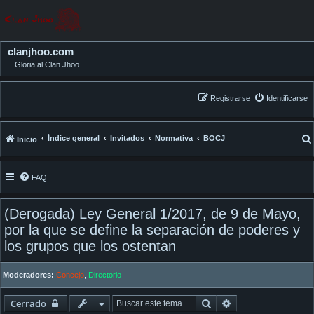
clanjhoo.com
Gloria al Clan Jhoo
Registrarse
Identificarse
Índice general
Invitados
Normativa
BOCJ
Inicio
FAQ
(Derogada) Ley General 1/2017, de 9 de Mayo,
por la que se define la separación de poderes y
los grupos que los ostentan
Moderadores:
Concejo
,
Directorio
Buscar
Búsqueda avanza
Cerrado