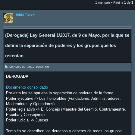
1 mensaje • Página
1
de
1
|RED| TigreX
(Derogada) Ley General 1/2017, de 9 de Mayo, por la que se
define la separación de poderes y los grupos que los
ostentan
M
Mar May 09, 2017 10:44 am
e
n
DEROGADA
s
a
j
Documento consolidado
e
Por esta ley se aprueba la separación de poderes de la forma:
Poder ejecutivo -> Los Honorables (Fundadores, Administradores,
Moderadores y Operadores)
Poder legislativo -> El Concejo (Maestre del Gremio, Contramaestre,
Escriba y Consejeros)
Poder judicial -> Jueces
También se describen los derechos y deberes de todos los grupos.