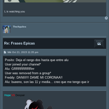
L is watching you
TheAquiles
Re: Frases Epicas
M
Mié Oct 21, 2015 11:35 pm
e
n
Posito: Deja el rango dos hasta que entre alu
s
a
User joined your channel*
j
Alu: GRRRRRRRRrrr
e
User was removed from a group*
Freddy: DANIII!!! DAME MI CORONAA!!
Alu: bueeno, son las 11 y media... creo que me tengo que ir
Hope
VS
Despair