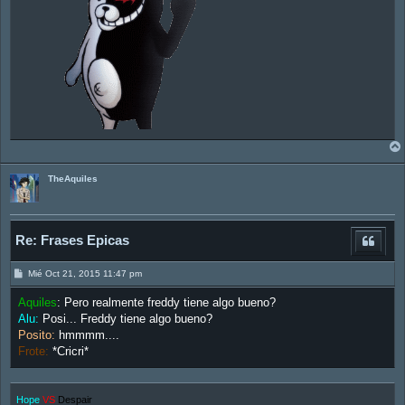
TheAquiles
Re: Frases Epicas
M
Mié Oct 21, 2015 11:47 pm
e
n
Aquiles
: Pero realmente freddy tiene algo bueno?
s
a
Alu:
Posi... Freddy tiene algo bueno?
j
Posito:
hmmmm....
e
Frote:
*Cricri*
Hope
VS
Despair