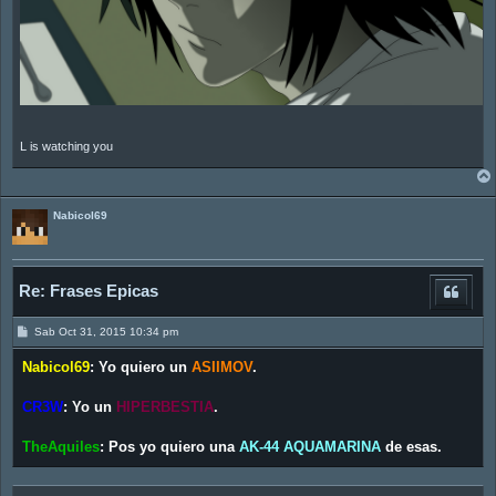
L is watching you
Nabicol69
Re: Frases Epicas
M
Sab Oct 31, 2015 10:34 pm
e
n
Nabicol69
:
Yo quiero un
ASIIMOV
.
s
a
j
CR3W
:
Yo un
HIPERBESTIA
.
e
TheAquiles
:
Pos yo quiero una
AK-44 AQUAMARINA
de esas.