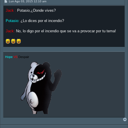
M
Lun Ago 03, 2015 12:10 am
e
n
Jack :
Potasio,¿Donde vives?
s
a
j
Potasio:
¿Lo dices por el incendio?
e
Jack:
No, lo digo por el incendio que se va a provocar por tu tema!
Hope
VS
Despair