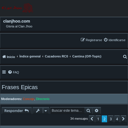
clanjhoo.com
Gloria al Clan Jhoo
Registrarse
Identificarse
Índice general
Cazadores RC0
Cantina (Off-Topic)
Inicio
FAQ
Frases Epicas
Moderadores:
Concejo
,
Directorio
Buscar
Búsqueda avan
Responder
1
2
3
4
Anterior
34 mensajes