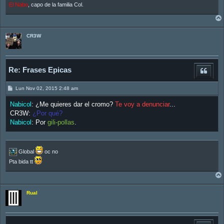
El Nabo
, capo de la familia Col.
CR3W
Re: Frases Epicas
M
Lun Nov 02, 2015 2:48 am
e
n
Nabicol
: ¿Me quieres dar el cromo?
Te voy a denunciar
...
s
a
CR3W
:
¿Por qué?
j
Nabicol
: Por
gili-pollas
.
e
Global
oc no
Pta bida tt
Rual