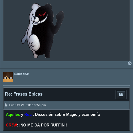
Nabicol69
Re: Frases Epicas
M
Lun Oct 26, 2015 9:58 pm
e
n
Aquiles
y
Rual
:
Discusión sobre Magic y economía
s
a
j
CR3W
:
¡NO ME DÁ POR RUFFINI!
e