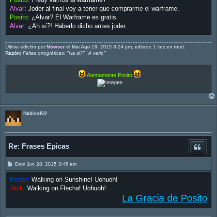
s
a
Alvar
: Joder al final voy a tener que comprarme el warframe.
j
Posito
: ¿Alvar? El Warframe es gratis.
e
Alvar
: ¿Ah sí?! Haberlo dicho antes joder.
Última edición por
Mowser
el Mar Ago 18, 2015 8:24 pm, editado 1 vez en total.
Razón:
Faltas ortográficas: "Ha si?" "A verlo"
Atentamente Posito
Nabicol69
Re: Frases Epicas
M
Dom Jun 28, 2015 3:45 am
e
n
Posito:
Walking on Sunshine! Uohuoh!
s
a
Jack:
Walking on Flecha! Uohuoh!
j
La Gracia de Posito
e