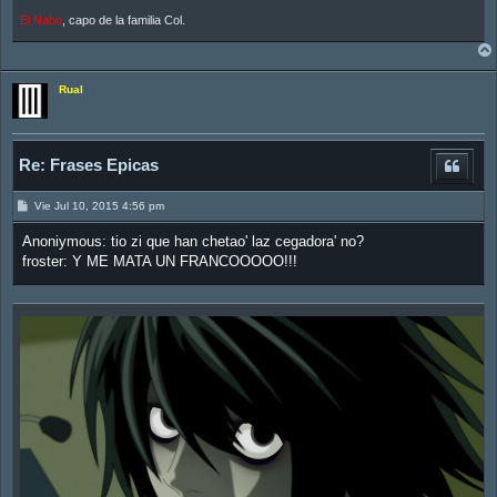
El Nabo
, capo de la familia Col.
Rual
Re: Frases Epicas
M
Vie Jul 10, 2015 4:56 pm
e
n
Anoniymous: tio zi que han chetao' laz cegadora' no?
s
a
froster: Y ME MATA UN FRANCOOOOO!!!
j
e