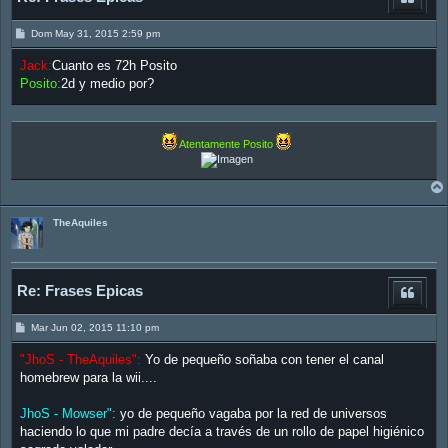
M
Dom May 31, 2015 2:59 pm
e
n
Jack:
Cuanto es 72h Posito
s
a
Posito:
2d y medio por?
j
e
Atentamente Posito
TheAquiles
Re: Frases Epicas
M
Mar Jun 02, 2015 11:10 pm
e
n
"JhoS - TheAquiles":
Yo de pequeño soñaba con tener el canal
s
a
homebrew para la wii....
j
e
JhoS - Mowser":
yo de pequeño vagaba por la red de universos
haciendo lo que mi padre decía a través de un rollo de papel higiénico