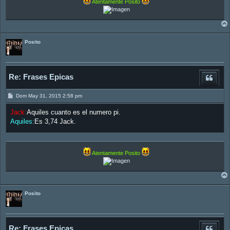
Atentamente Posito
Posito
Re: Frases Epicas
M
Dom May 31, 2015 2:58 pm
e
n
Jack:
Aquiles cuanto es el numero pi.
s
a
Aquiles:
Es 3,74 Jack.
j
e
Atentamente Posito
Posito
Re: Frases Epicas