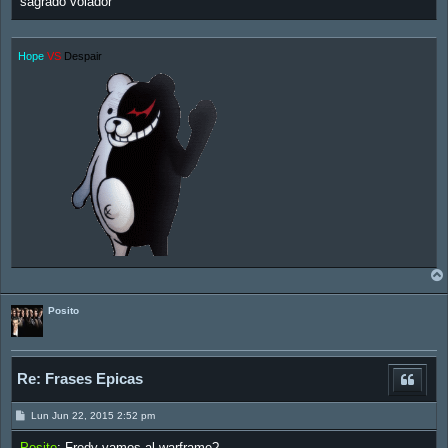
sagrado volador
Hope
VS
Despair
Posito
Re: Frases Epicas
M
Lun Jun 22, 2015 2:52 pm
e
n
Posito
: Fredy vamos al warframe?