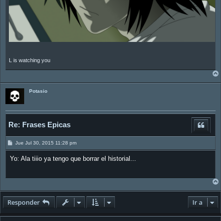
L is watching you
Potasio
Re: Frases Epicas
M
Jue Jul 30, 2015 11:28 pm
e
n
Yo: Ala tiiio ya tengo que borrar el historial...
s
a
j
e
Responder
Ir a