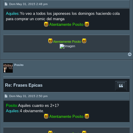
M
Dom May 31, 2015 2:48 pm
e
n
Aquiles:
Yo veo a todos los japoneses los domingos haciendo cola
s
a
para comprar un comic del manga
j
Atentamente Posito
e
Atentamente Posito
Posito
Re: Frases Epicas
M
Dom May 31, 2015 2:50 pm
e
n
Posito:
Aquiles cuanto es 2+1?
s
a
Aquiles:
4 obviamente.
j
Atentamente Posito
e