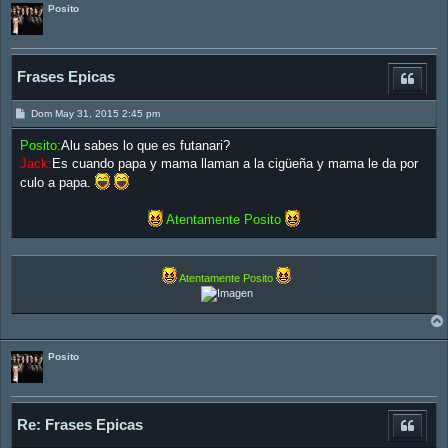
Posito
Frases Epicas
M
Dom May 31, 2015 2:45 pm
e
n
Posito:
Alu sabes lo que es futanari?
s
a
Jack:
Es cuando papa y mama llaman a la cigüeña y mama le da por
j
culo a papa.
e
Atentamente Posito
Atentamente Posito
Posito
Re: Frases Epicas