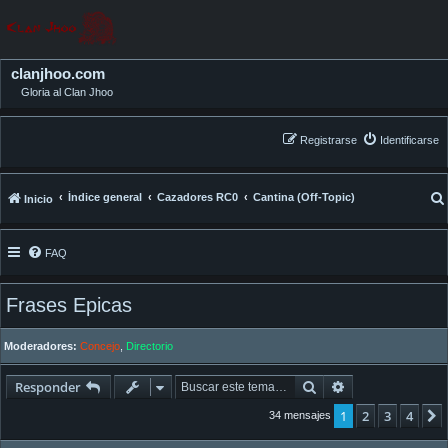
clanjhoo.com
Gloria al Clan Jhoo
Registrarse
Identificarse
Índice general
Cazadores RC0
Cantina (Off-Topic)
Inicio
FAQ
Frases Epicas
Moderadores:
Concejo
,
Directorio
Buscar
Búsqueda avan
Responder
1
2
3
4
34 mensajes