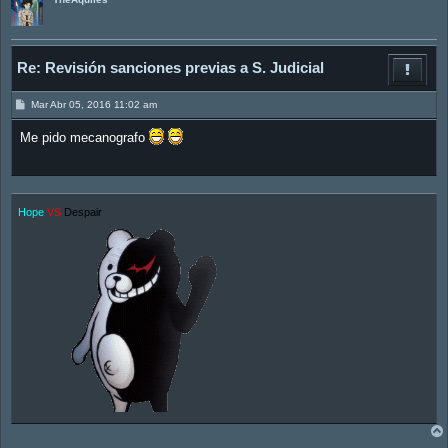
Re: Revisión sanciones previas a S. Judicial
M
Mar Abr 05, 2016 11:02 am
e
n
Me pido mecanografo
s
a
j
e
Hope
VS
Despair