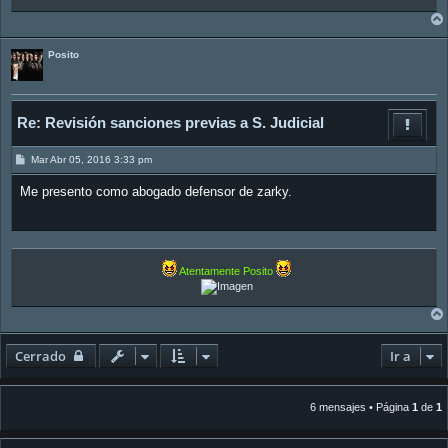
Posito
Re: Revisión sanciones previas a S. Judicial
M
Mar Abr 05, 2016 3:33 pm
e
n
Me presento como abogado defensor de zarky.
s
a
j
e
Atentamente Posito
Cerrado
Ir a
6 mensajes • Página
1
de
1