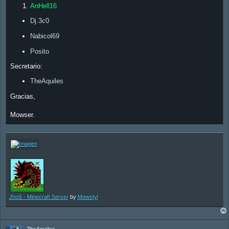
AnHell16
Dj.3c0
Nabicol69
Posito
Secretario:
TheAquiles
Gracias,
Mowser.
JhoS - Minecraft Server
by
Mowstyl
TheAquiles