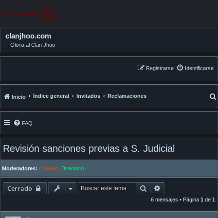
clanjhoo.com
Gloria al Clan Jhoo
Registrarse
Identificarse
Índice general
Invitados
Reclamaciones
Inicio
FAQ
Revisión sanciones previas a S. Judicial
Moderadores:
Concejo
,
Directorio
Buscar
Búsqueda avanza
Cerrado
6 mensajes • Página
1
de
1