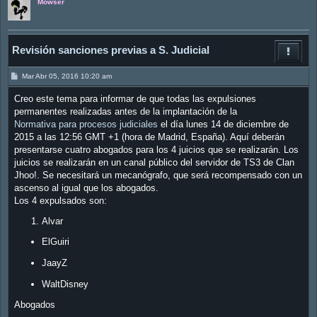
Mowser
Revisión sanciones previas a S. Judicial
M
Mar Abr 05, 2016 10:20 am
e
n
Creo este tema para informar de que todas las expulsiones
s
a
permanentes realizadas antes de la implantación de la
j
Normativa para procesos judiciales
el día lunes 14 de diciembre de
e
2015 a las 12:56 GMT +1 (hora de Madrid, España). Aquí deberán
presentarse cuatro abogados para los 4 juicios que se realizarán. Los
juicios se realizarán en un canal público del servidor de TS3 de Clan
Jhoo!. Se necesitará un mecanógrafo, que será recompensado con un
ascenso al igual que los abogados.
Los 4 expulsados son:
Alvar
ElGuiri
JaayZ
WaltDisney
Abogados