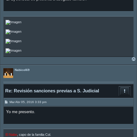
a
j
e
Nabicol69
Re: Revisión sanciones previas a S. Judicial
M
Mar Abr 05, 2016 3:33 pm
e
n
Yo me presento.
s
a
j
e
El Nabo
, capo de la familia Col.