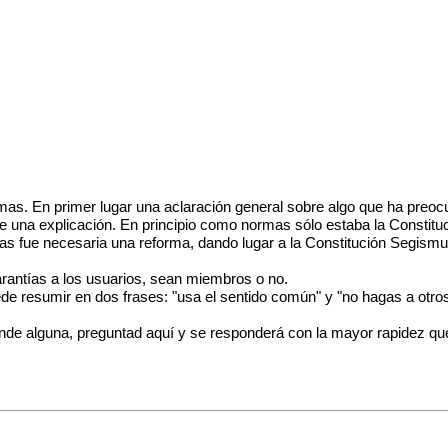
mas. En primer lugar una aclaración general sobre algo que ha preo
ne una explicación. En principio como normas sólo estaba la
Constitu
as fue necesaria una reforma, dando lugar a la
Constitución Segism
arantías a los usuarios, sean miembros o no.
e resumir en dos frases: "usa el sentido común" y "no hagas a otros lo
iende alguna, preguntad aquí y se responderá con la mayor rapidez qu