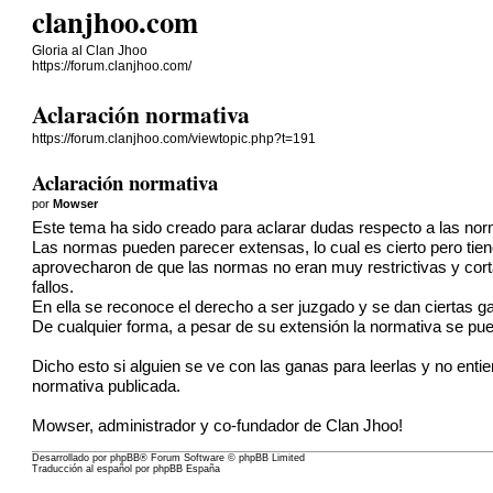
clanjhoo.com
Gloria al Clan Jhoo
https://forum.clanjhoo.com/
Aclaración normativa
https://forum.clanjhoo.com/viewtopic.php?t=191
Aclaración normativa
por
Mowser
Este tema ha sido creado para aclarar dudas respecto a las nor
Las normas pueden parecer extensas, lo cual es cierto pero tie
aprovecharon de que las normas no eran muy restrictivas y cort
fallos.
En ella se reconoce el derecho a ser juzgado y se dan ciertas g
De cualquier forma, a pesar de su extensión la normativa se pued
Dicho esto si alguien se ve con las ganas para leerlas y no ent
normativa publicada.
Mowser, administrador y co-fundador de Clan Jhoo!
Desarrollado por
phpBB
® Forum Software © phpBB Limited
Traducción al español por
phpBB España