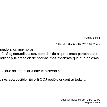
Página
1
de
1
Publicado:
Mar Abr 05, 2016 10:01 am
cupado a los miembros.
ción Segismundianaista
, pero debido a que ciertas personas se
undiana
y la creación de normas más extensas que cubran esos
 que no te gustaría que te hicieran a ti".
e nos sea posible. En el
BOCJ
podéis encontrar toda la
Todos los horarios son
UTC+02:00
Página
1
de
1