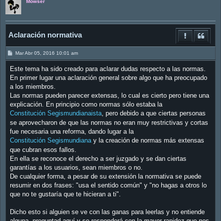
Mowser
Aclaración normativa
M
Mar Abr 05, 2016 10:01 am
e
n
Este tema ha sido creado para aclarar dudas respecto a las normas.
s
a
En primer lugar una aclaración general sobre algo que ha preocupado
j
a los miembros.
e
Las normas pueden parecer extensas, lo cual es cierto pero tiene una
explicación. En principio como normas sólo estaba la
Constitución Segismundianaista
, pero debido a que ciertas personas
se aprovecharon de que las normas no eran muy restrictivas y cortas
fue necesaria una reforma, dando lugar a la
Constitución Segismundiana
y la creación de normas más extensas
que cubran esos fallos.
En ella se reconoce el derecho a ser juzgado y se dan ciertas
garantías a los usuarios, sean miembros o no.
De cualquier forma, a pesar de su extensión la normativa se puede
resumir en dos frases: "usa el sentido común" y "no hagas a otros lo
que no te gustaría que te hicieran a ti".
Dicho esto si alguien se ve con las ganas para leerlas y no entiende
alguna, preguntad aquí y se responderá con la mayor rapidez que nos