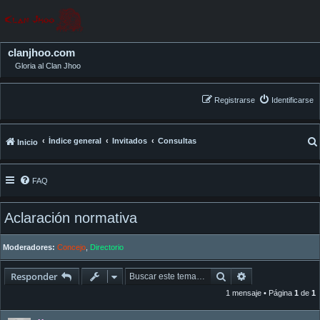
clanjhoo.com
Gloria al Clan Jhoo
Registrarse
Identificarse
Índice general
Invitados
Consultas
Inicio
FAQ
Aclaración normativa
Moderadores:
Concejo
,
Directorio
Buscar
Búsqueda avan
Responder
1 mensaje • Página
1
de
1