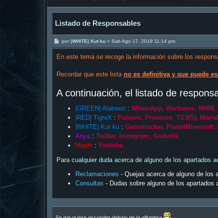
Listado de Responsables
M
por
|WHITE| Kut ku
»
Sab Ago 17, 2019 11:14 pm
e
n
En este tema se recoge la información sobre los respons
s
a
j
Recordar que este lista
no es definitiva y que puede es
e
A continuación, el listado de respon
|GREEN| Alatreon
:
WhatsApp, Warframe, MHW, 
|RED| TigreX
:
Patreon, Proxmox, TS3(S), MariaD
|WHITE| Kut ku
:
Gametracker, PlanetMinecraft, 
Anya
:
Twitter, Instagram, Godville
Mephi
:
Youtube
Para cualquier duda acerca de alguno de los apartados an
Reclamaciones
- Quejas acerca de alguno de los a
Consultas
- Dudas sobre alguno de los apartados a
Se me quiere esconder debajo de la alfombra