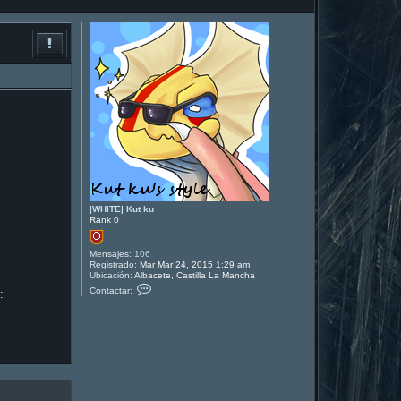
|WHITE| Kut ku
Rank 0
Mensajes:
106
Registrado:
Mar Mar 24, 2015 1:29 am
Ubicación:
Albacete, Castilla La Mancha
C
Contactar:
:
o
n
t
a
c
t
a
r
|
W