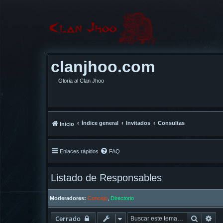
clanjhoo.com
Gloria al Clan Jhoo
Índice general
Invitados
Consultas
Inicio
Enlaces rápidos
FAQ
Listado de Responsables
Moderadores:
Concejo
,
Directorio
Buscar
Bú
Cerrado