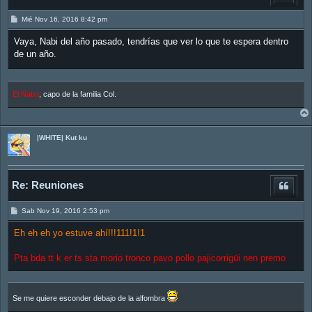
M
Mié Nov 16, 2016 8:42 pm
e
n
Vaya, Nabi del año pasado, tendrías que ver lo que te espera dentro
s
a
de un año.
j
e
El Nabo
, capo de la familia Col.
|WHITE| Kut ku
Re: Reuniones
M
Sab Nov 19, 2016 2:53 pm
e
n
Eh eh eh yo estuve ahí!!!111!1!1
s
a
j
Pta bda tt k er ts sta morio tronco pavo pollo pajicorrigüi nen premo
e
Se me quiere esconder debajo de la alfombra