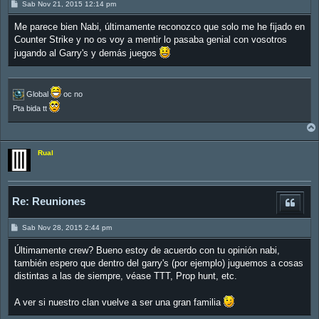
M
Sab Nov 21, 2015 12:14 pm
e
n
Me parece bien Nabi, últimamente reconozco que solo me he fijado en
s
a
Counter Strike y no os voy a mentir lo pasaba genial con vosotros
j
jugando al Garry's y demás juegos
e
Global
oc no
Pta bida tt
Rual
Re: Reuniones
M
Sab Nov 28, 2015 2:44 pm
e
n
Últimamente crew? Bueno estoy de acuerdo con tu opinión nabi,
s
a
también espero que dentro del garry's (por ejemplo) juguemos a cosas
j
distintas a las de siempre, véase TTT, Prop hunt, etc.
e
A ver si nuestro clan vuelve a ser una gran familia