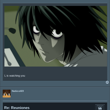
L is watching you
Nabicol69
Re: Reuniones