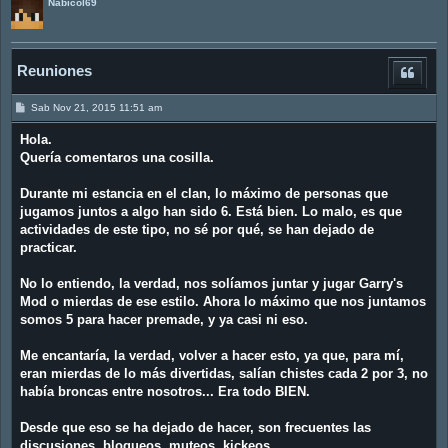
Nabicol69
Reuniones
M
Sab Nov 21, 2015 11:51 am
e
n
Hola.
s
a
Quería comentaros una cosilla.
j
e
Durante mi estancia en el clan, lo máximo de personas que
jugamos juntos a algo han sido 6. Está bien. Lo malo, es que
actividades de este tipo, no sé por qué, se han dejado de
practicar.
No lo entiendo, la verdad, nos solíamos juntar y jugar Garry's
Mod o mierdas de ese estilo. Ahora lo máximo que nos juntamos
somos 5 para hacer premade, y ya casi ni eso.
Me encantaría, la verdad, volver a hacer esto, ya que, para mí,
eran mierdas de lo más divertidas, salían chistes cada 2 por 3, no
había broncas entre nosotros... Era todo BIEN.
Desde que eso se ha dejado de hacer, son frecuentes las
discusiones, bloqueos, muteos, kickeos...