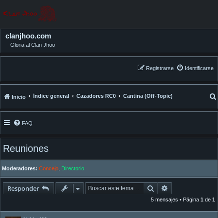
clanjhoo.com
Gloria al Clan Jhoo
Registrarse
Identificarse
Índice general
Cazadores RC0
Cantina (Off-Topic)
Inicio
FAQ
Reuniones
Moderadores:
Concejo
,
Directorio
Buscar
Búsqueda avan
Responder
5 mensajes • Página
1
de
1