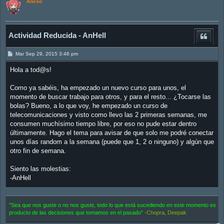
Ancso
Actividad Reducida - AnHell
M
Mar Sep 29, 2015 3:46 pm
e
n
Hola a tod@s!
s
a
j
Como ya sabéis, ha empezado un nuevo curso para unos, el
e
momento de buscar trabajo para otros, y para el resto... ¿Tocarse las
bolas? Bueno, a lo que voy, he empezado un curso de
telecomunicaciones y visto como llevo las 2 primeras semanas, me
consumen muchísimo tiempo libre, por eso no pude estar dentro
últimamente. Hago el tema para avisar de que solo me podré conectar
unos días random a la semana (puede que 1, 2 o ninguno) y algún que
otro fin de semana.
Siento las molestias:
-AnHell
"Sea que nos guste o no nos guste, todo lo que está sucediendo en este momento es
producto de las decisiones que tomamos en el pasado"
-Chopra, Deepak