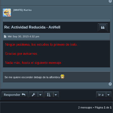
|WHITE| Kut ku
Re: Actividad Reducida - AnHell
M
Mié Sep 30, 2015 4:32 pm
e
n
Ningún problema, los estudios lo primero de todo.
s
a
j
Gracias por avisarnos.
e
Nada más, hasta el siguiente mensaje
Se me quiere esconder debajo de la alfombra
Responder
Ir a
2 mensajes • Página
1
de
1