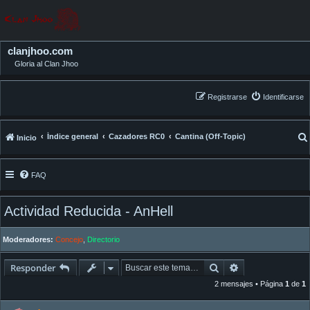
clanjhoo.com
Gloria al Clan Jhoo
Registrarse
Identificarse
Índice general
Cazadores RC0
Cantina (Off-Topic)
Inicio
FAQ
Actividad Reducida - AnHell
Moderadores:
Concejo
,
Directorio
Buscar
Búsqueda avan
Responder
2 mensajes • Página
1
de
1