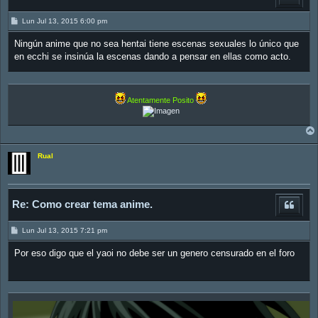
M
Lun Jul 13, 2015 6:00 pm
e
n
Ningún anime que no sea hentai tiene escenas sexuales lo único que
s
a
en ecchi se insinúa la escenas dando a pensar en ellas como acto.
j
e
Atentamente Posito
Rual
Re: Como crear tema anime.
M
Lun Jul 13, 2015 7:21 pm
e
n
Por eso digo que el yaoi no debe ser un genero censurado en el foro
s
a
j
e