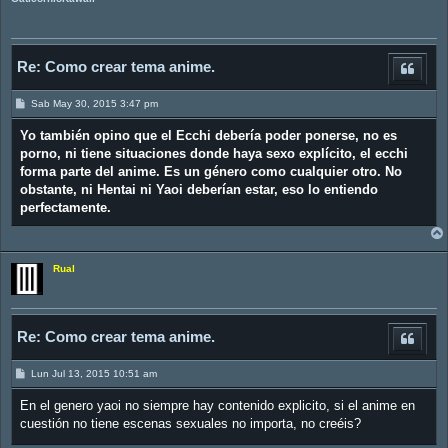
Re: Como crear tema anime.
M
Sab May 30, 2015 3:47 pm
e
n
Yo también opino que el Ecchi debería poder ponerse, no es
s
a
porno, ni tiene situaciones donde haya sexo explícito, el ecchi
j
forma parte del anime. Es un género como cualquier otro. No
e
obstante, ni Hentai ni Yaoi deberían estar, eso lo entiendo
perfectamente.
Rual
Re: Como crear tema anime.
M
Lun Jul 13, 2015 10:51 am
e
n
En el genero yaoi no siempre hay contenido explicito, si el anime en
s
a
cuestión no tiene escenas sexuales no importa, no creéis?
j
e