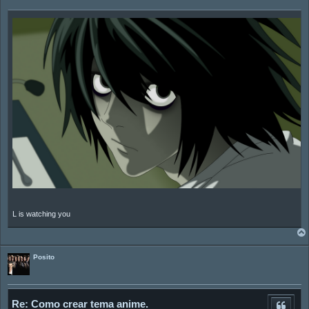
L is watching you
Posito
Re: Como crear tema anime.