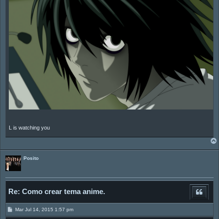
L is watching you
Posito
Re: Como crear tema anime.
M
Mar Jul 14, 2015 1:57 pm
e