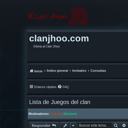
clanjhoo.com
Gloria al Clan Jhoo
Índice general
Invitados
Consultas
Inicio
Enlaces rápidos
FAQ
Lista de Juegos del clan
Moderadores:
Concejo
,
Directorio
Busc
Responder