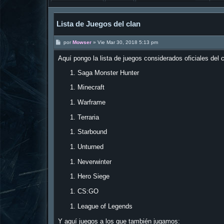
Lista de Juegos del clan
M
por
Mowser
»
Vie Mar 30, 2018 5:13 pm
e
n
Aquí pongo la lista de juegos considerados oficiales del c
s
a
Saga Monster Hunter
j
e
Minecraft
Warframe
Terraria
Starbound
Unturned
Neverwinter
Hero Siege
CS:GO
League of Legends
Y aquí juegos a los que también jugamos: