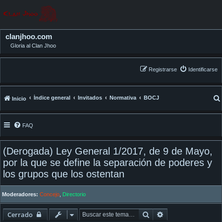
clanjhoo.com
Gloria al Clan Jhoo
Registrarse
Identificarse
Índice general
Invitados
Normativa
BOCJ
Inicio
FAQ
(Derogada) Ley General 1/2017, de 9 de Mayo,
por la que se define la separación de poderes y
los grupos que los ostentan
Moderadores:
Concejo
,
Directorio
Buscar
Búsqueda avanza
Cerrado