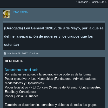
1 mensaje • Página
1
de
1
|RED| TigreX
(Derogada) Ley General 1/2017, de 9 de Mayo, por la que se
define la separación de poderes y los grupos que los
ostentan
M
Mar May 09, 2017 10:44 am
e
n
DEROGADA
s
a
j
Documento consolidado
e
Por esta ley se aprueba la separación de poderes de la forma:
Poder ejecutivo -> Los Honorables (Fundadores, Administradores,
Moderadores y Operadores)
Poder legislativo -> El Concejo (Maestre del Gremio, Contramaestre,
Escriba y Consejeros)
Poder judicial -> Jueces
También se describen los derechos y deberes de todos los grupos.