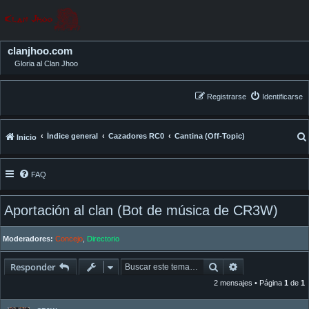
clanjhoo.com
Gloria al Clan Jhoo
Registrarse
Identificarse
Índice general
Cazadores RC0
Cantina (Off-Topic)
Inicio
FAQ
Aportación al clan (Bot de música de CR3W)
Moderadores:
Concejo
,
Directorio
Buscar
Búsqueda avan
Responder
2 mensajes • Página
1
de
1