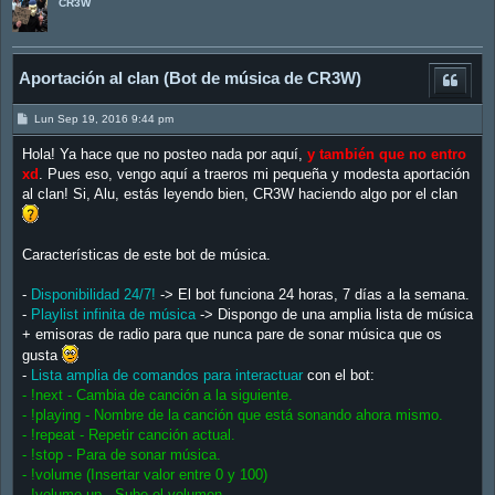
CR3W
Aportación al clan (Bot de música de CR3W)
M
Lun Sep 19, 2016 9:44 pm
e
n
Hola! Ya hace que no posteo nada por aquí,
y también que no entro
s
a
xd
. Pues eso, vengo aquí a traeros mi pequeña y modesta aportación
j
al clan! Si, Alu, estás leyendo bien, CR3W haciendo algo por el clan
e
Características de este bot de música.
-
Disponibilidad 24/7!
-> El bot funciona 24 horas, 7 días a la semana.
-
Playlist infinita de música
-> Dispongo de una amplia lista de música
+ emisoras de radio para que nunca pare de sonar música que os
gusta
-
Lista amplia de comandos para interactuar
con el bot:
- !next - Cambia de canción a la siguiente.
- !playing - Nombre de la canción que está sonando ahora mismo.
- !repeat - Repetir canción actual.
- !stop - Para de sonar música.
- !volume (Insertar valor entre 0 y 100)
- !volume up - Sube el volumen.