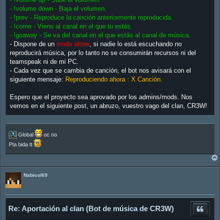
- !volume down - Baja el volumen.
- !prev - Reproduce la canción anteriormente reproducida.
- !come - Viene al canal en el que tu estás.
- !goaway - Se va del canal en el que estás al canal de música.
- Dispone de un
modo alone
, si nadie lo está escuchando no
reproducirá música, por lo tanto no se consumirán recursos ni del
teamspeak ni de mi PC.
- Cada vez que se cambia de canción, el bot nos avisará con el
siguiente mensaje:
Reproduciendo ahora : X Canción.
Espero que el proyecto sea aprovado por los admins/mods. Nos
vemos en el siguiente post, un abruzo, vuestro vago del clan, CR3W!
Global
oc no
Pta bida tt
Nabicol69
Re: Aportación al clan (Bot de música de CR3W)