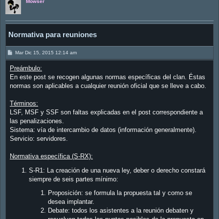
Mowser
Normativa para reuniones
M
Mar Dic 15, 2015 12:14 am
e
n
Preámbulo:
s
a
En este post se recogen algunas normas específicas del clan. Éstas
j
normas son aplicables a cualquier reunión oficial que se lleve a cabo.
e
Términos:
LSF, MSF y SSF son faltas explicadas en el post correspondiente a
las penalizaciones.
Sistema: vía de intercambio de datos (información generalmente).
Servicio: servidores.
Normativa específica (S-RX):
S-R1: La creación de una nueva ley, deber o derecho constará
siempre de seis partes mínimo:
Proposición: se formula la propuesta tal y como se
desea implantar.
Debate: todos los asistentes a la reunión debaten y