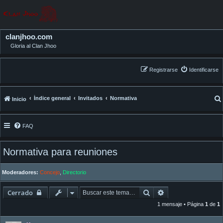
clanjhoo.com
Gloria al Clan Jhoo
Registrarse
Identificarse
Índice general
Invitados
Normativa
Inicio
FAQ
Normativa para reuniones
Moderadores:
Concejo
,
Directorio
Buscar
Búsqueda avanza
Cerrado
1 mensaje • Página
1
de
1