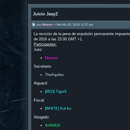
Juicio JaayZ
M
por
Mowser
»
Mar Abr 05, 2016 11:37 pm
e
n
La revisión de la pena de expulsión permanente impuesta a
s
a
de 2016 a las 23:00 GMT +1.
j
Participantes:
e
Juez:
Mowser
Secretario:
TheAquiles
Alguacil:
|RED| TigreX
Fiscal:
|WHITE| Kut ku
Abogado:
AnHell16