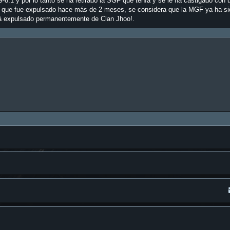
-8.1 y por lo tanto se ha retirado la SGF que tenía y se le ha castigado co
o que fue expulsado hace más de 2 meses, se considera que la MGF ya ha si
á expulsado permanentemente de Clan Jhoo!.