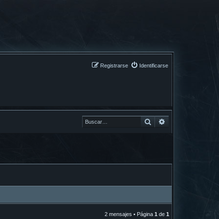
Registrarse
Identificarse
Buscar
Buscar
2 mensajes • Página
1
de
1