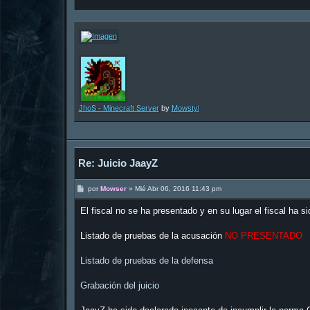
JhoS - Minecraft Server
by
Mowstyl
Re: Juicio JaayZ
M
por
Mowser
»
Mié Abr 06, 2016 11:43 pm
e
n
El fiscal no se ha presentado y en su lugar el fiscal ha s
s
a
j
Listado de pruebas de la acusación
NO PRESENTADO
e
Listado de pruebas de la defensa
Grabación del juicio