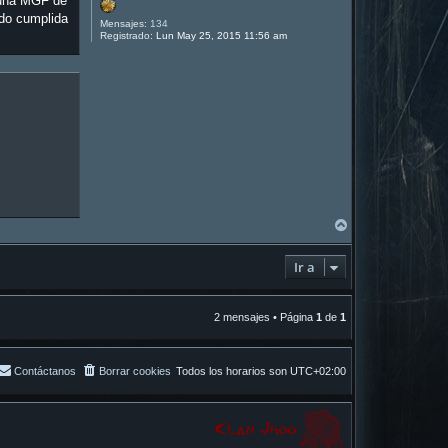
n una MGF de
do cumplida
Mensajes:
134
Registrado:
Lun May 25, 2015 11:56 am
A
r
r
Ir a
i
b
a
2 mensajes • Página
1
de
1
Contáctanos
Borrar cookies
Todos los horarios son
UTC+02:00