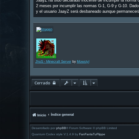
JaayZ ha sido declarado inocente de incumplir la norma G
2 meses por incumplir las normas G-1, G-9 y G-10. Dad
y el usuario JaayZ será desbaneado aunque permanecer
JhoS - Minecraft Server
by
Mowstyl
Cerrado
Índice general
Inicio
Desarrollado por
phpBB
® Forum Software © phpBB Limited
Quantum Codex style V.1.4.9 by
FanFanlaTuFlippe