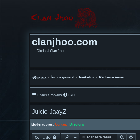
clanjhoo.com
Gloria al Clan Jhoo
Índice general
Invitados
Reclamaciones
Inicio
Enlaces rápidos
FAQ
Juicio JaayZ
Moderadores:
Concejo
,
Directorio
Buscar
Bú
Cerrado