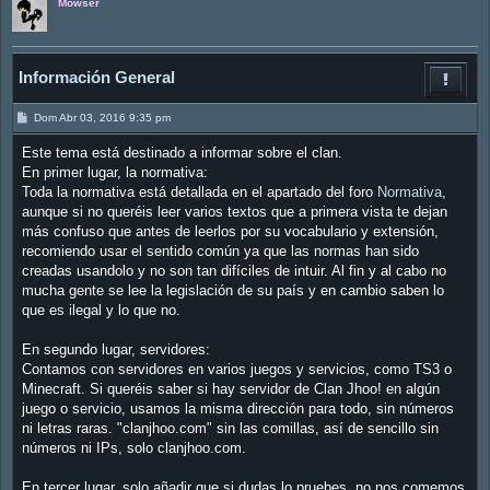
Mowser
Información General
M
Dom Abr 03, 2016 9:35 pm
e
n
Este tema está destinado a informar sobre el clan.
s
a
En primer lugar, la normativa:
j
Toda la normativa está detallada en el apartado del foro
Normativa
,
e
aunque si no queréis leer varios textos que a primera vista te dejan
más confuso que antes de leerlos por su vocabulario y extensión,
recomiendo usar el sentido común ya que las normas han sido
creadas usandolo y no son tan difíciles de intuir. Al fin y al cabo no
mucha gente se lee la legislación de su país y en cambio saben lo
que es ilegal y lo que no.
En segundo lugar, servidores:
Contamos con servidores en varios juegos y servicios, como TS3 o
Minecraft. Si queréis saber si hay servidor de Clan Jhoo! en algún
juego o servicio, usamos la misma dirección para todo, sin números
ni letras raras. "clanjhoo.com" sin las comillas, así de sencillo sin
números ni IPs, solo clanjhoo.com.
En tercer lugar, solo añadir que si dudas lo pruebes, no nos comemos