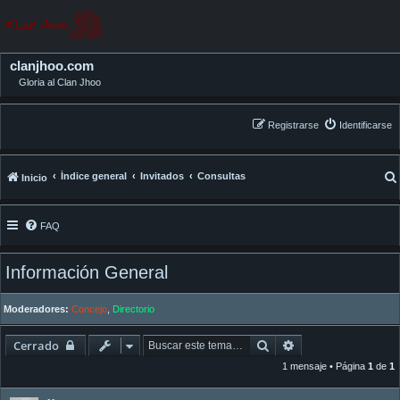
clanjhoo.com
Gloria al Clan Jhoo
Registrarse
Identificarse
Índice general
Invitados
Consultas
Inicio
FAQ
Información General
Moderadores:
Concejo
,
Directorio
Buscar
Búsqueda avanza
Cerrado
1 mensaje • Página
1
de
1