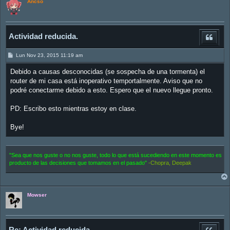
Ancso
Actividad reducida.
M
Lun Nov 23, 2015 11:19 am
e
n
Debido a causas desconocidas (se sospecha de una tormenta) el
s
a
router de mi casa está inoperativo temportalmente. Aviso que no
j
podré conectarme debido a esto. Espero que el nuevo llegue pronto.
e
PD: Escribo esto mientras estoy en clase.
Bye!
"Sea que nos guste o no nos guste, todo lo que está sucediendo en este momento es
producto de las decisiones que tomamos en el pasado"
-Chopra, Deepak
Mowser
Re: Actividad reducida.