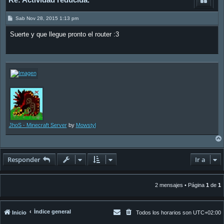
M
Sab Nov 28, 2015 1:13 pm
e
n
Suerte y que llegue pronto el router :3
s
a
j
e
JhoS - Minecraft Server
by
Mowstyl
Responder
Ir a
2 mensajes • Página
1
de
1
Índice general
Inicio
Todos los horarios son
UTC+02:00