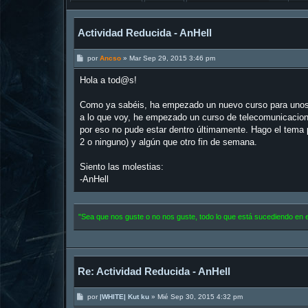
Actividad Reducida - AnHell
M
por
Ancso
»
Mar Sep 29, 2015 3:46 pm
e
n
Hola a tod@s!
s
a
j
Como ya sabéis, ha empezado un nuevo curso para unos, e
e
a lo que voy, he empezado un curso de telecomunicacio
por eso no pude estar dentro últimamente. Hago el tema
2 o ninguno) y algún que otro fin de semana.
Siento las molestias:
-AnHell
"Sea que nos guste o no nos guste, todo lo que está sucediendo en
Re: Actividad Reducida - AnHell
M
por
|WHITE| Kut ku
»
Mié Sep 30, 2015 4:32 pm
e