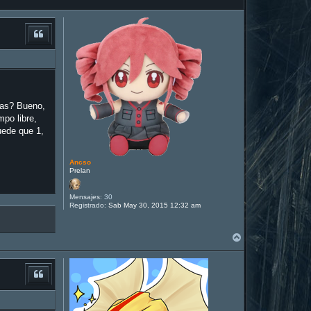
las? Bueno,
po libre,
uede que 1,
Ancso
Prelan
Mensajes:
30
Registrado:
Sab May 30, 2015 12:32 am
A
r
r
i
b
a