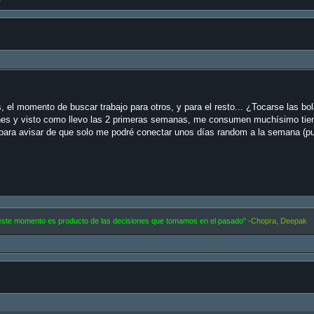
l momento de buscar trabajo para otros, y para el resto... ¿Tocarse las bo
nes y visto como llevo las 2 primeras semanas, me consumen muchísimo tiem
 para avisar de que solo me podré conectar unos días random a la semana (p
 este momento es producto de las decisiones que tomamos en el pasado"
-Chopra, Deepak