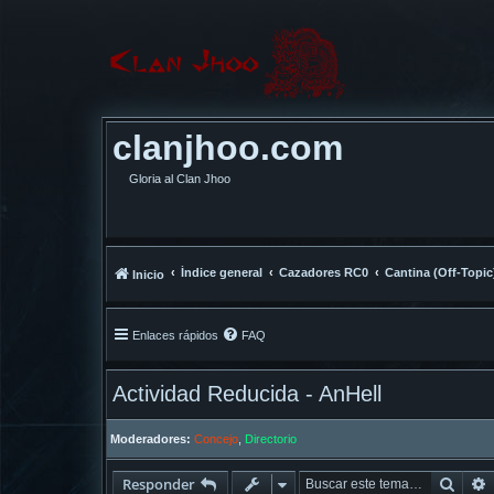
clanjhoo.com
Gloria al Clan Jhoo
Índice general
Cazadores RC0
Cantina (Off-Topic
Inicio
Enlaces rápidos
FAQ
Actividad Reducida - AnHell
Moderadores:
Concejo
,
Directorio
Busc
Responder