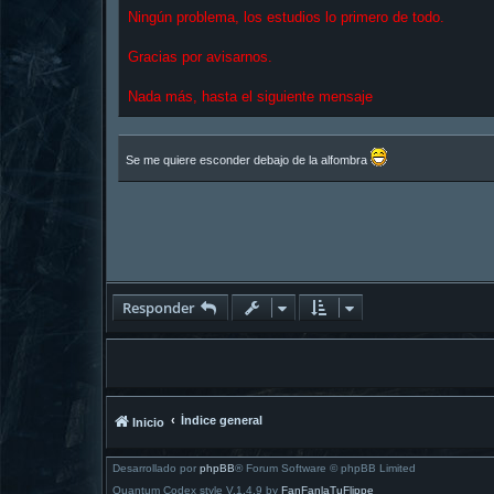
n
Ningún problema, los estudios lo primero de todo.
s
a
j
Gracias por avisarnos.
e
Nada más, hasta el siguiente mensaje
Se me quiere esconder debajo de la alfombra
Responder
Índice general
Inicio
Desarrollado por
phpBB
® Forum Software © phpBB Limited
Quantum Codex style V.1.4.9 by
FanFanlaTuFlippe