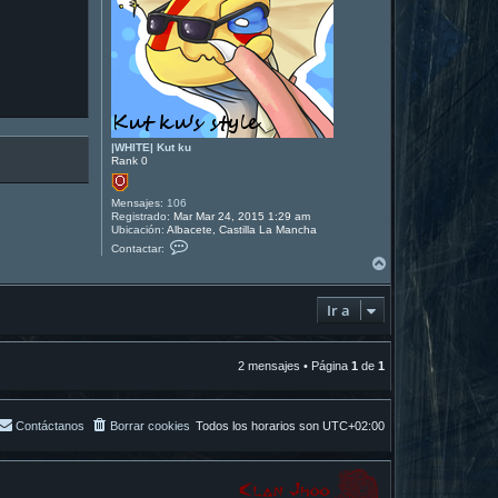
|WHITE| Kut ku
Rank 0
Mensajes:
106
Registrado:
Mar Mar 24, 2015 1:29 am
Ubicación:
Albacete, Castilla La Mancha
C
Contactar:
o
A
n
r
t
r
a
Ir a
i
c
t
b
a
a
r
|
2 mensajes • Página
1
de
1
W
H
I
T
Contáctanos
Borrar cookies
Todos los horarios son
UTC+02:00
E
|
K
u
t
k