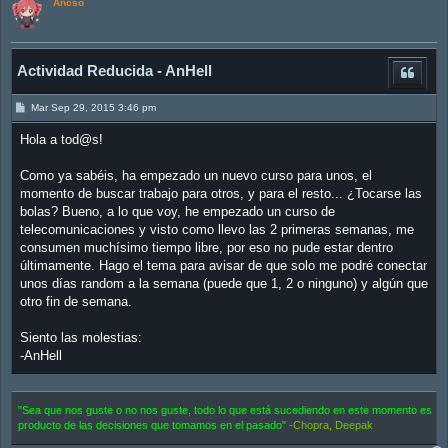
Ancso
Actividad Reducida - AnHell
M
Mar Sep 29, 2015 3:46 pm
e
n
Hola a tod@s!
s
a
j
Como ya sabéis, ha empezado un nuevo curso para unos, el
e
momento de buscar trabajo para otros, y para el resto... ¿Tocarse las
bolas? Bueno, a lo que voy, he empezado un curso de
telecomunicaciones y visto como llevo las 2 primeras semanas, me
consumen muchísimo tiempo libre, por eso no pude estar dentro
últimamente. Hago el tema para avisar de que solo me podré conectar
unos días random a la semana (puede que 1, 2 o ninguno) y algún que
otro fin de semana.
Siento las molestias:
-AnHell
"Sea que nos guste o no nos guste, todo lo que está sucediendo en este momento es
producto de las decisiones que tomamos en el pasado"
-Chopra, Deepak