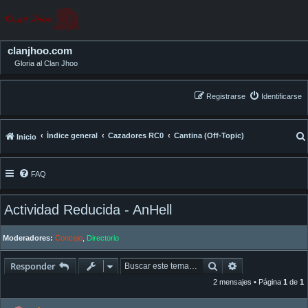
clanjhoo.com
Gloria al Clan Jhoo
Registrarse
Identificarse
Índice general
Cazadores RC0
Cantina (Off-Topic)
Inicio
FAQ
Actividad Reducida - AnHell
Moderadores:
Concejo
,
Directorio
Buscar
Búsqueda avan
Responder
2 mensajes • Página
1
de
1