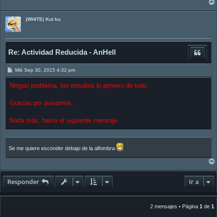
|WHITE| Kut ku
Re: Actividad Reducida - AnHell
M
Mié Sep 30, 2015 4:32 pm
e
n
Ningún problema, los estudios lo primero de todo.
s
a
j
Gracias por avisarnos.
e
Nada más, hasta el siguiente mensaje
Se me quiere esconder debajo de la alfombra
Responder
Ir a
2 mensajes • Página
1
de
1