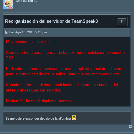
|WHITE| Kut ku
Reorganización del servidor de TeamSpeak3
M
Lun Ago 10, 2015 5:26 pm
e
n
Muy buenas chicos y chicas.
s
a
j
Creo este tema para informar de la próxima remodelación de nuestro
e
TS3.
El diseño que hemos pensado es más simplista y fácil de adaptarse
para la comodidad de los usuarios, tanto nuevos como conocidos.
Cuando se termine dicha remodelación adjuntaré una imagen del
antes y el después del servidor.
Nada más, hasta el siguiente mensaje
Se me quiere esconder debajo de la alfombra