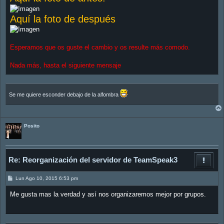
a
j
Aquí la foto de después
e
Esperamos que os guste el cambio y os resulte más comodo.
Nada más, hasta el siguiente mensaje
Se me quiere esconder debajo de la alfombra
Posito
Re: Reorganización del servidor de TeamSpeak3
M
Lun Ago 10, 2015 6:53 pm
e
n
Me gusta mas la verdad y así nos organizaremos mejor por grupos.
s
a
j
e