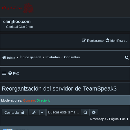
clanjhoo.com
Gloria al Clan Jhoo
Registrarse
Identificarse
Índice general
Invitados
Consultas
Inicio
FAQ
Reorganización del servidor de TeamSpeak3
Moderadores:
Concejo
,
Directorio
Buscar
Búsqueda avanza
Cerrado
6 mensajes • Página
1
de
1