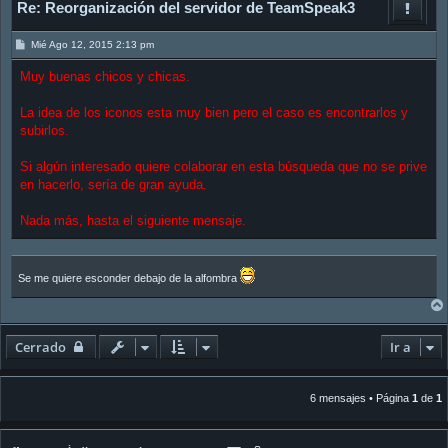
Re: Reorganización del servidor de TeamSpeak3
M
Mié Ago 12, 2015 2:13 pm
e
n
Muy buenas chicos y chicas.
s
a
j
La idea de los iconos esta muy bien pero el caso es encontrarlos y
e
subirlos.
Si algún interesado quiere colaborar en esta búsqueda que no se prive
en hacerlo, sería de gran ayuda.
Nada más, hasta el siguiente mensaje.
Se me quiere esconder debajo de la alfombra
Cerrado
Ir a
6 mensajes • Página
1
de
1