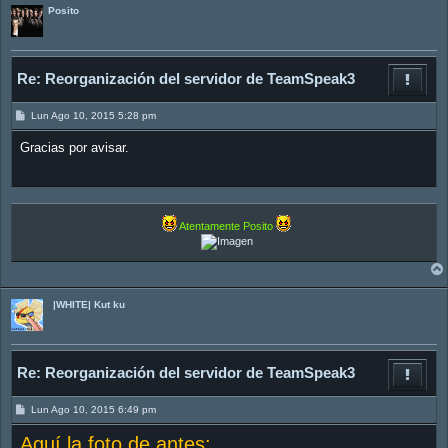
Posito
Re: Reorganización del servidor de TeamSpeak3
M
Lun Ago 10, 2015 5:28 pm
e
n
Gracias por avisar.
s
a
j
e
Atentamente Posito
|WHITE| Kut ku
Re: Reorganización del servidor de TeamSpeak3
M
Lun Ago 10, 2015 6:49 pm
e
n
Aquí la foto de antes:
s