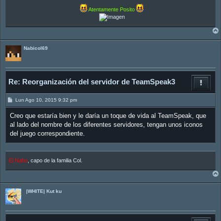
Atentamente Posito
Nabicol69
Re: Reorganización del servidor de TeamSpeak3
M
Lun Ago 10, 2015 9:32 pm
e
n
Creo que estaría bien y le daría un toque de vida al TeamSpeak, que
s
a
al lado del nombre de los diferentes servidores, tengan unos iconos
j
del juego correspondiente.
e
El Nabo
, capo de la familia Col.
|WHITE| Kut ku