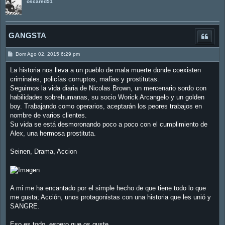
oscared51
GANGSTA
M
Dom Ago 02, 2015 6:29 pm
e
n
La historia nos lleva a un pueblo de mala muerte donde coexisten
s
a
criminales, policías corruptos, mafias y prostitutas.
j
Seguimos la vida diaria de Nicolas Brown, un mercenario sordo con
e
habilidades sobrehumanas, su socio Worick Arcangelo y un golden
boy. Trabajando como operarios, aceptarán los peores trabajos en
nombre de varios clientes.
Su vida se está desmoronando poco a poco con el cumplimiento de
Alex, una hermosa prostituta.
Seinen, Drama, Accion
A mi me ha encantado por el simple hecho de que tiene todo lo que
me gusta; Acción, unos protagonistas con una historia que les unió y
SANGRE.
Eso es todo, espero que os guste.