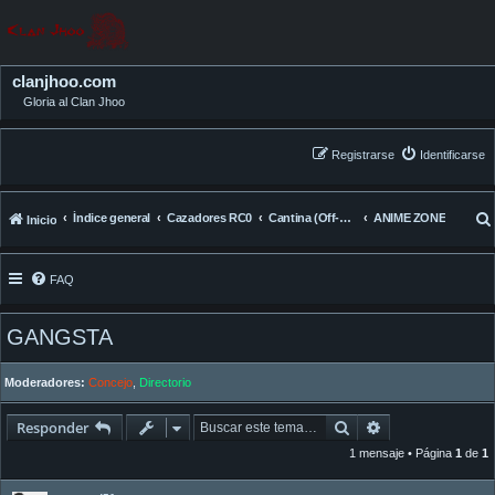
clanjhoo.com
Gloria al Clan Jhoo
Registrarse
Identificarse
Índice general
Cazadores RC0
Cantina (Off-Topic)
ANIME ZONE
Inicio
FAQ
GANGSTA
Moderadores:
Concejo
,
Directorio
Buscar
Búsqueda avan
Responder
1 mensaje • Página
1
de
1