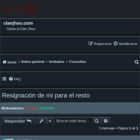
clanjhoo.com
Gloria al Clan Jhoo
Registrarse
Identificarse
Índice general
Invitados
Consultas
Inicio
FAQ
Resignación de mi para el resto
Moderadores:
Concejo
,
Directorio
Buscar
Búsqueda avan
Responder
1 mensaje • Página
1
de
1