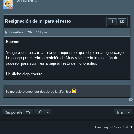
|WHITE| Kut ku
Resignación de mi para el resto
M
Dom Abr 26, 2026 7:21 pm
e
n
Buenas.
s
a
j
Vengo a comunicar, a falta de mejor sitio, que dejo mi antiguo cargo.
e
Lo pongo por escrito a petición de Mow y les cedo la elección de
sucesor para suplir esta baja al resto de Honorables.
He dicho digo escrito.
Se me quiere esconder debajo de la alfombra
Responder
Ir a
1 mensaje • Página
1
de
1