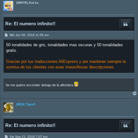
|WHITE| Kut ku
Re: El numero infinito!!
M
Mié Jun 06, 2018 11:58 am
e
n
50 tonalidades de gris, tonalidades mas oscuras y 50 tonalidades
s
a
gratis.
j
e
Gracias por tus traducciones AliExpress y por mantener siempre la
sonrisa de tus clientes con esas maravillosas descripciones.
Se me quiere esconder debajo de la alfombra
|RED| TigreX
Re: El numero infinito!!
M
Vie Sep 21, 2018 7:07 pm