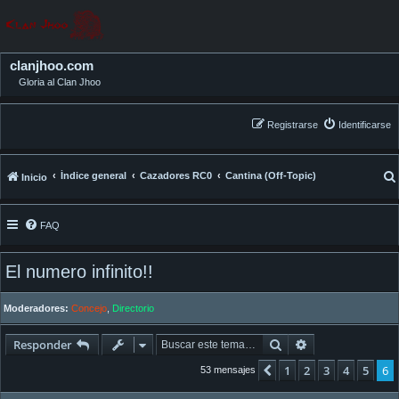
clanjhoo.com
Gloria al Clan Jhoo
Registrarse
Identificarse
Índice general
Cazadores RC0
Cantina (Off-Topic)
Inicio
FAQ
El numero infinito!!
Moderadores:
Concejo
,
Directorio
Buscar
Búsqueda avan
Responder
1
2
3
4
5
6
Anterior
53 mensajes