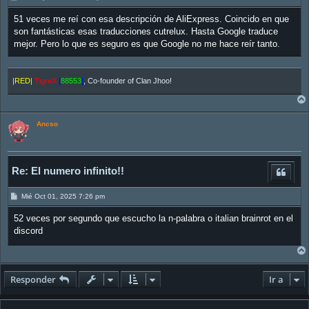
e
n
51 veces me reí con esa descripción de AliExpress. Coincido en que
s
a
son fantásticas esas traducciones cutrelux. Hasta Google traduce
j
mejor. Pero lo que es seguro es que Google no me hace reír tanto.
e
|RED|
TigreX
[
88553
]
, Co-founder of Clan Jhoo!
Ancso
Re: El numero infinito!!
M
Mié Oct 01, 2025 7:26 pm
e
n
52 veces por segundo que escucho la n-palabra o italian brainrot en el
s
a
discord
j
e
Responder
Ir a