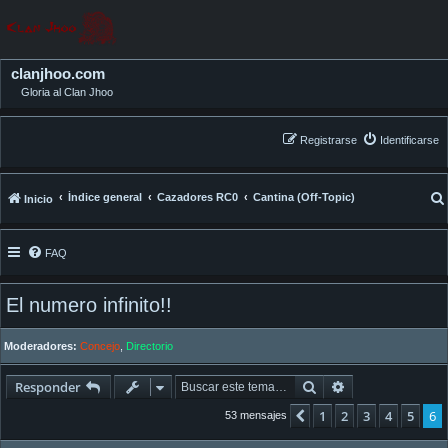
clanjhoo.com
Gloria al Clan Jhoo
Registrarse
Identificarse
Índice general
Cazadores RC0
Cantina (Off-Topic)
Inicio
FAQ
El numero infinito!!
Moderadores:
Concejo
,
Directorio
Buscar
Búsqueda avan
Responder
1
2
3
4
5
6
Anterior
53 mensajes