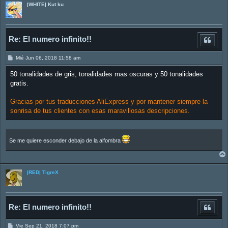
|WHITE| Kut ku
Re: El numero infinito!!
M
Mié Jun 06, 2018 11:58 am
e
n
50 tonalidades de gris, tonalidades mas oscuras y 50 tonalidades
s
a
gratis.
j
e
Gracias por tus traducciones AliExpress y por mantener siempre la
sonrisa de tus clientes con esas maravillosas descripciones.
Se me quiere esconder debajo de la alfombra
|RED| TigreX
Re: El numero infinito!!
M
Vie Sep 21, 2018 7:07 pm