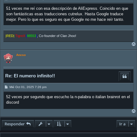
e
n
51 veces me reí con esa descripción de AliExpress. Coincido en que
s
a
son fantásticas esas traducciones cutrelux. Hasta Google traduce
j
mejor. Pero lo que es seguro es que Google no me hace reír tanto.
e
|RED|
TigreX
[
88553
]
, Co-founder of Clan Jhoo!
Ancso
Re: El numero infinito!!
M
Mié Oct 01, 2025 7:26 pm
e
n
52 veces por segundo que escucho la n-palabra o italian brainrot en el
s
a
discord
j
e
Responder
Ir a