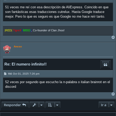
e
n
51 veces me reí con esa descripción de AliExpress. Coincido en que
s
a
son fantásticas esas traducciones cutrelux. Hasta Google traduce
j
mejor. Pero lo que es seguro es que Google no me hace reír tanto.
e
|RED|
TigreX
[
88553
]
, Co-founder of Clan Jhoo!
Ancso
Re: El numero infinito!!
M
Mié Oct 01, 2025 7:26 pm
e
n
52 veces por segundo que escucho la n-palabra o italian brainrot en el
s
a
discord
j
e
Responder
Ir a