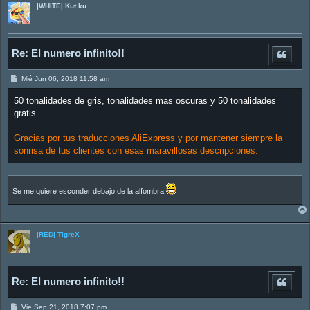
|WHITE| Kut ku
Re: El numero infinito!!
M
Mié Jun 06, 2018 11:58 am
e
n
50 tonalidades de gris, tonalidades mas oscuras y 50 tonalidades
s
a
gratis.
j
e
Gracias por tus traducciones AliExpress y por mantener siempre la
sonrisa de tus clientes con esas maravillosas descripciones.
Se me quiere esconder debajo de la alfombra
|RED| TigreX
Re: El numero infinito!!
M
Vie Sep 21, 2018 7:07 pm