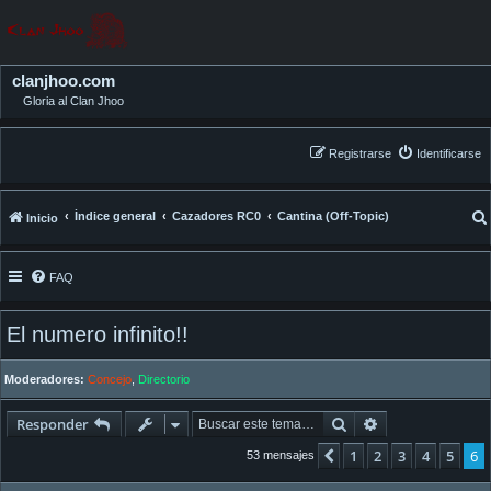
clanjhoo.com
Gloria al Clan Jhoo
Registrarse
Identificarse
Índice general
Cazadores RC0
Cantina (Off-Topic)
Inicio
FAQ
El numero infinito!!
Moderadores:
Concejo
,
Directorio
Buscar
Búsqueda avan
Responder
1
2
3
4
5
6
Anterior
53 mensajes