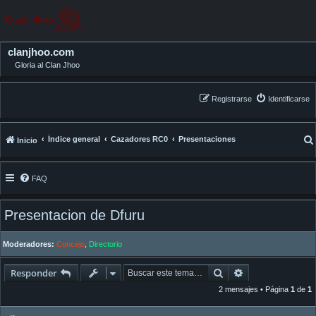
clanjhoo.com
Gloria al Clan Jhoo
Registrarse
Identificarse
Índice general
Cazadores RC0
Presentaciones
Inicio
FAQ
Presentacion de Dfuru
Moderadores:
Concejo
,
Directorio
Buscar
Búsqueda avan
Responder
2 mensajes • Página
1
de
1