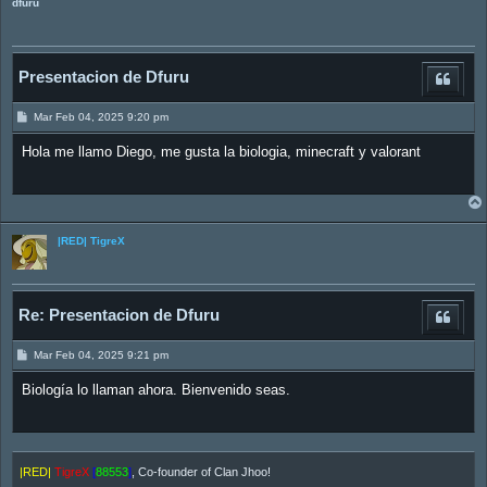
dfuru
Presentacion de Dfuru
M
Mar Feb 04, 2025 9:20 pm
e
n
Hola me llamo Diego, me gusta la biologia, minecraft y valorant
s
a
j
e
|RED| TigreX
Re: Presentacion de Dfuru
M
Mar Feb 04, 2025 9:21 pm
e
n
Biología lo llaman ahora. Bienvenido seas.
s
a
j
e
|RED|
TigreX
[
88553
]
, Co-founder of Clan Jhoo!