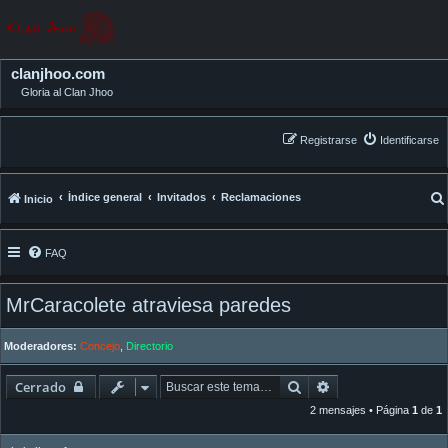
clanjhoo.com
Gloria al Clan Jhoo
Registrarse
Identificarse
Índice general
Invitados
Reclamaciones
Inicio
FAQ
MrCaracolete atraviesa paredes
Moderadores:
Concejo
,
Directorio
Buscar
Búsqueda avanza
Cerrado
2 mensajes • Página
1
de
1