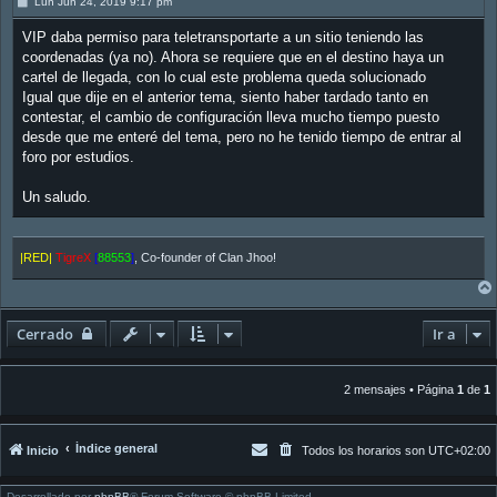
M
Lun Jun 24, 2019 9:17 pm
e
n
VIP daba permiso para teletransportarte a un sitio teniendo las
s
a
coordenadas (ya no). Ahora se requiere que en el destino haya un
j
cartel de llegada, con lo cual este problema queda solucionado
e
Igual que dije en el anterior tema, siento haber tardado tanto en
contestar, el cambio de configuración lleva mucho tiempo puesto
desde que me enteré del tema, pero no he tenido tiempo de entrar al
foro por estudios.
Un saludo.
|RED|
TigreX
[
88553
]
, Co-founder of Clan Jhoo!
Cerrado
Ir a
2 mensajes • Página
1
de
1
Índice general
Inicio
Todos los horarios son
UTC+02:00
Desarrollado por
phpBB
® Forum Software © phpBB Limited