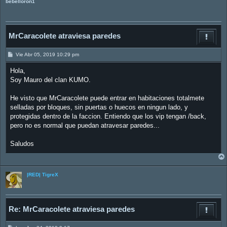
bebelloron1
MrCaracolete atraviesa paredes
M
Vie Abr 05, 2019 10:29 pm
e
n
Hola,
s
a
Soy Mauro del clan KUMO.
j
e
He visto que MrCaracolete puede entrar en habitaciones totalmete
selladas por bloques, sin puertas o huecos en ningun lado, y
protegidas dentro de la faccion. Entiendo que los vip tengan /back,
pero no es normal que puedan atravesar paredes...
Saludos
|RED| TigreX
Re: MrCaracolete atraviesa paredes