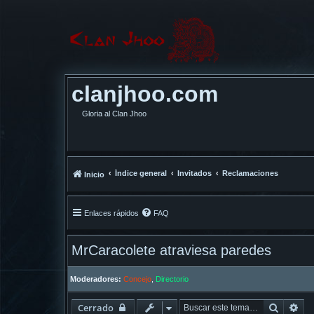
clanjhoo.com
Gloria al Clan Jhoo
Índice general
Invitados
Reclamaciones
Inicio
Enlaces rápidos
FAQ
MrCaracolete atraviesa paredes
Moderadores:
Concejo
,
Directorio
Buscar
Bú
Cerrado