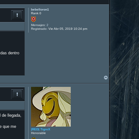
bebelloron1
Rank 0
Mensajes:
2
Registrado:
Vie Abr 05, 2019 10:24 pm
idas dentro
A
r
r
i
b
a
 de llegada,
de que me
|RED| TigreX
Honorable