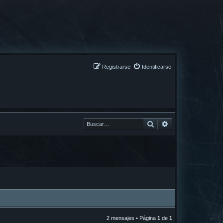
Registrarse
Identificarse
Buscar
Buscar
2 mensajes • Página
1
de
1