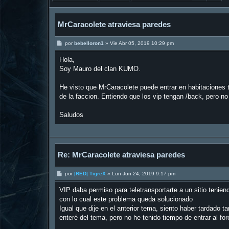
MrCaracolete atraviesa paredes
M
por
bebelloron1
»
Vie Abr 05, 2019 10:29 pm
e
n
Hola,
s
a
Soy Mauro del clan KUMO.
j
e
He visto que MrCaracolete puede entrar en habitaciones t
de la faccion. Entiendo que los vip tengan /back, pero n
Saludos
Re: MrCaracolete atraviesa paredes
M
por
|RED| TigreX
»
Lun Jun 24, 2019 9:17 pm
e
n
VIP daba permiso para teletransportarte a un sitio tenien
s
a
con lo cual este problema queda solucionado
j
Igual que dije en el anterior tema, siento haber tardado
e
enteré del tema, pero no he tenido tiempo de entrar al for