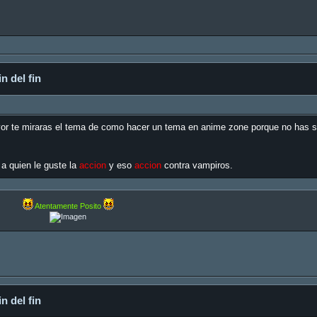
n del fin
vor te miraras el tema de como hacer un tema en anime zone porque no has s
a quien le guste la
accion
y eso
accion
contra vampiros.
Atentamente Posito
n del fin