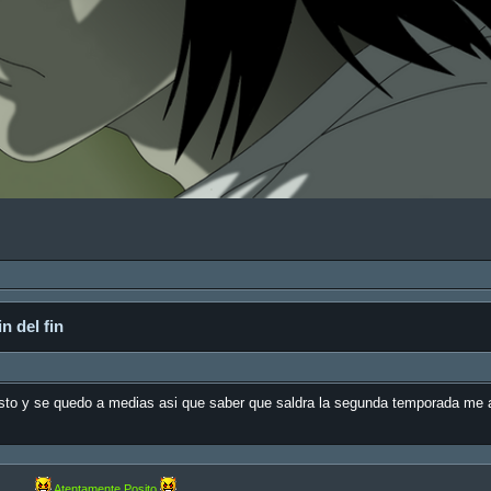
n del fin
usto y se quedo a medias asi que saber que saldra la segunda temporada me 
Atentamente Posito