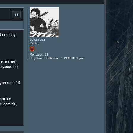
da no hay
oscared51
Rank 0
Mensajes:
13
Registrado:
Sab Jun 27, 2015 3:31 pm
 el anime
 después de
ayores de 13
ero los
es comida,