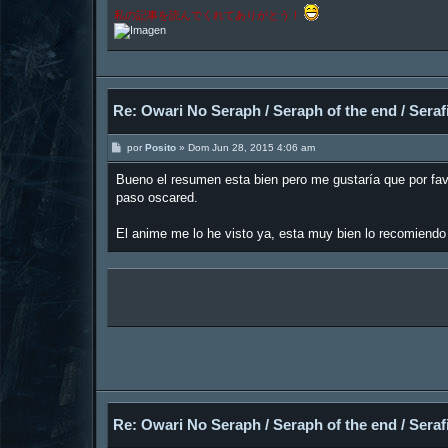
私の記事を読んでくれてありがとう！
Re: Owari No Seraph / Seraph of the end / Serafi
M
por
Posito
»
Dom Jun 28, 2015 4:06 am
e
n
Bueno el resumen esta bien pero me gustaría que por fa
s
a
paso oscared.
j
e
El anime me lo he visto ya, esta muy bien lo recomiendo 
Re: Owari No Seraph / Seraph of the end / Serafi