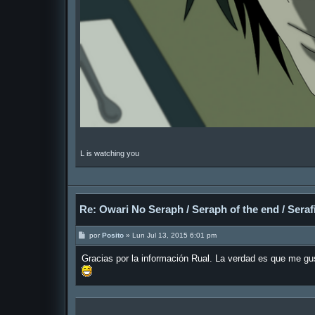
L is watching you
Re: Owari No Seraph / Seraph of the end / Serafi
M
por
Posito
»
Lun Jul 13, 2015 6:01 pm
e
n
Gracias por la información Rual. La verdad es que me g
s
a
j
e