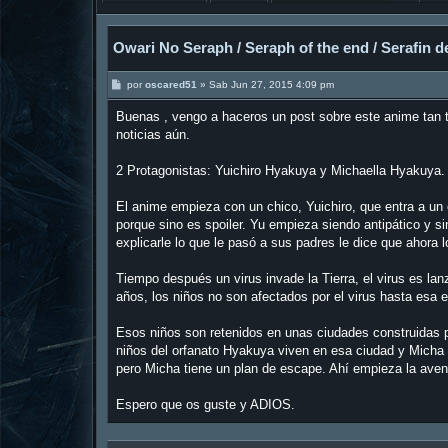
Owari No Seraph / Seraph of the end / Serafin de
M
por
oscared51
»
Sab Jun 27, 2015 4:09 pm
e
n
Buenas , vengo a haceros un post sobre este anime tan 
s
a
noticias aún.
j
e
2 Protagonistas: Yuichiro Hyakuya y Michaella Hyakuya.
El anime empieza con un chico, Yuichiro, que entra a un
porque sino es spoiler. Yu empieza siendo antipático y s
explicarle lo que le pasó a sus padres le dice que ahora l
Tiempo después un virus invade la Tierra, el virus es l
años, los niños no son afectados por el virus hasta esa
Esos niños son retenidos en unas ciudades construidas p
niños del orfanato Hyakuya viven en esa ciudad y Micha 
pero Micha tiene un plan de escape. Ahí empieza la aven
Espero que os guste y ADIOS.