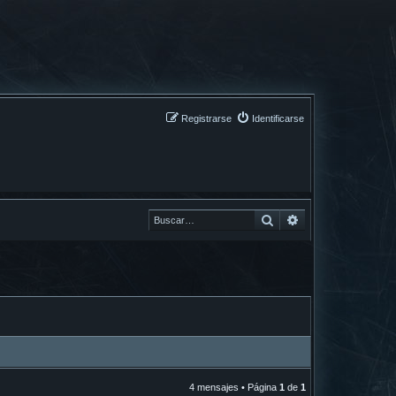
Registrarse
Identificarse
Buscar
Buscar
4 mensajes • Página
1
de
1