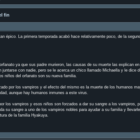
l fin
tan épico. La primera temporada acabó hace relativamente poco, de la segun
 orfanato ya que sus padre murieron, las causas de su muerte las explican en
in juntarse con nadie, pero se le acerca un chico llamado Michaella y le dice
os niños del orfanato son su nueva familia.
anzado por los vampiros y el efecto del mismo es la muerte de los humanos m
 edad, aunque hay humanos inmunes a este virus.
or los vampiros y esos niños son forzados a dar su sangre a los vampiros, p
da su sangre a uno de los vampiros nobles para ayudar a su familia y llevarl
tura de la familia Hyakuya.