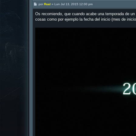
M
por
Rual
»
Lun Jul 13, 2015 12:00 pm
e
n
Os recomiendo, que cuando acabe una temporada de un ani
s
a
cosas como por ejemplo la fecha del inicio (mes de inici
j
e