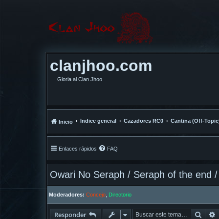
clanjhoo.com
Gloria al Clan Jhoo
Índice general
Cazadores RC0
Cantina (Off-Topic
Inicio
Enlaces rápidos
FAQ
Owari No Seraph / Seraph of the end / 
Moderadores:
Concejo
,
Directorio
Busc
Responder