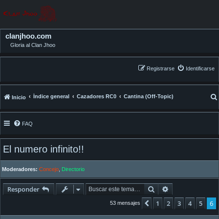
clanjhoo.com
Gloria al Clan Jhoo
Registrarse
Identificarse
Índice general
Cazadores RC0
Cantina (Off-Topic)
Inicio
FAQ
El numero infinito!!
Moderadores:
Concejo
,
Directorio
Buscar
Búsqueda avan
Responder
1
2
3
4
5
6
Anterior
53 mensajes