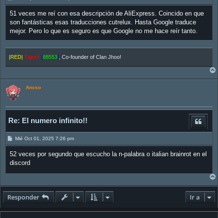
e
n
51 veces me reí con esa descripción de AliExpress. Coincido en que
s
a
son fantásticas esas traducciones cutrelux. Hasta Google traduce
j
mejor. Pero lo que es seguro es que Google no me hace reír tanto.
e
|RED|
TigreX
[
88553
]
, Co-founder of Clan Jhoo!
Ancso
Re: El numero infinito!!
M
Mié Oct 01, 2025 7:26 pm
e
n
52 veces por segundo que escucho la n-palabra o italian brainrot en el
s
a
discord
j
e
Responder
Ir a