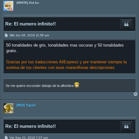
|WHITE| Kut ku
Re: El numero infinito!!
M
Mié Jun 06, 2018 11:58 am
e
n
50 tonalidades de gris, tonalidades mas oscuras y 50 tonalidades
s
a
gratis.
j
e
Gracias por tus traducciones AliExpress y por mantener siempre la
sonrisa de tus clientes con esas maravillosas descripciones.
Se me quiere esconder debajo de la alfombra
|RED| TigreX
Re: El numero infinito!!
M
Vie Sep 21, 2018 7:07 pm