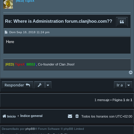
|RED| TigreX
Re: Where is Administration forum.clanjhoo.com??
M
Dom Sep 16, 2018 11:24 pm
e
n
Here
s
a
j
e
|RED|
TigreX
[
88553
]
, Co-founder of Clan Jhoo!
Responder
Ir a
1 mensaje • Página
1
de
1
Índice general
Inicio
Todos los horarios son
UTC+02:00
Desarrollado por
phpBB
® Forum Software © phpBB Limited