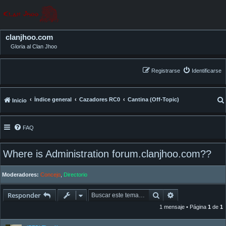
clanjhoo.com
Gloria al Clan Jhoo
Registrarse
Identificarse
Índice general
Cazadores RC0
Cantina (Off-Topic)
Inicio
FAQ
Where is Administration forum.clanjhoo.com??
Moderadores:
Concejo
,
Directorio
Buscar
Búsqueda avan
Responder
1 mensaje • Página
1
de
1