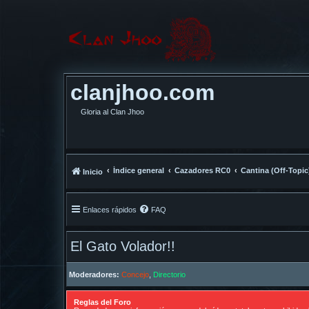
clanjhoo.com
Gloria al Clan Jhoo
Índice general
Cazadores RC0
Cantina (Off-Topic
Inicio
Enlaces rápidos
FAQ
El Gato Volador!!
Moderadores:
Concejo
,
Directorio
Reglas del Foro