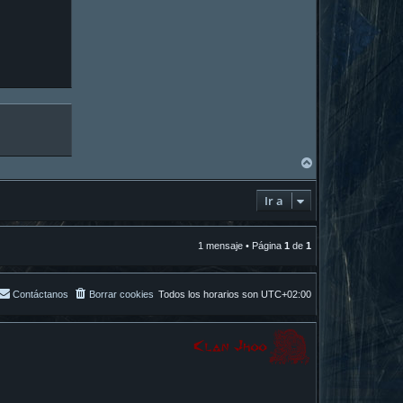
A
r
r
Ir a
i
b
a
1 mensaje • Página
1
de
1
Contáctanos
Borrar cookies
Todos los horarios son
UTC+02:00