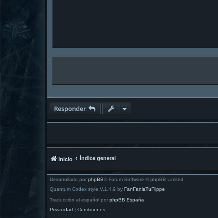
Responder
Índice general
Inicio
Desarrollado por
phpBB
® Forum Software © phpBB Limited
Quantum Codex style V.1.4.9 by
FanFanlaTuFlippe
Traducción al español por
phpBB España
Privacidad
|
Condiciones