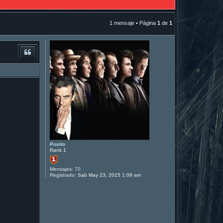
1 mensaje • Página
1
de
1
Posito
Rank 1
Mensajes:
70
Registrado:
Sab May 23, 2015 1:09 am