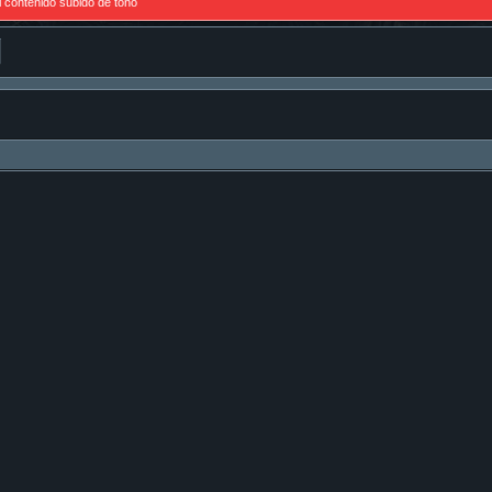
l contenido subido de tono
ar
Búsqueda avanzada