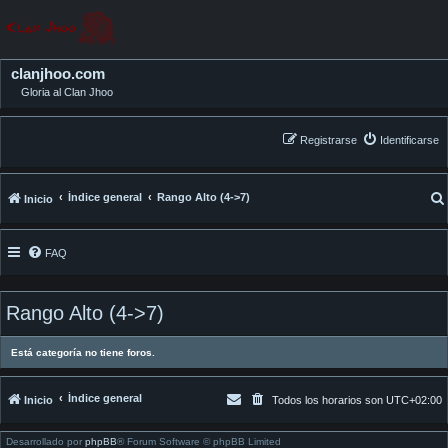
clanjhoo.com
Gloria al Clan Jhoo
Registrarse
Identificarse
Índice general
Rango Alto (4->7)
Inicio
FAQ
Rango Alto (4->7)
Está categoría no tiene foros.
Índice general
Inicio
Todos los horarios son
UTC+02:00
Desarrollado por
phpBB
® Forum Software © phpBB Limited