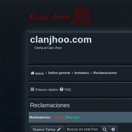
clanjhoo.com
Gloria al Clan Jhoo
Índice general
Invitados
Reclamaciones
Inicio
Enlaces rápidos
FAQ
Reclamaciones
Moderadores:
Concejo
,
Directorio
Buscar
Búsqued
Nuevo Tema