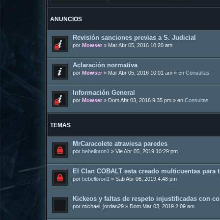
ANUNCIOS
Revisión sanciones previas a S. Judicial
por
Mowser
»
Mar Abr 05, 2016 10:20 am
Aclaración normativa
por
Mowser
»
Mar Abr 05, 2016 10:01 am
» en
Consultas
Información General
por
Mowser
»
Dom Abr 03, 2016 9:35 pm
» en
Consultas
TEMAS
MrCaracolete atraviesa paredes
por
bebelloron1
»
Vie Abr 05, 2019 10:29 pm
El Clan COBALT esta creado multicuentas para 
por
bebelloron1
»
Sab Abr 06, 2019 4:48 pm
Kickeos y faltas de respeto injustificadas con c
por
michael_jordan29
»
Dom Mar 03, 2019 2:09 am