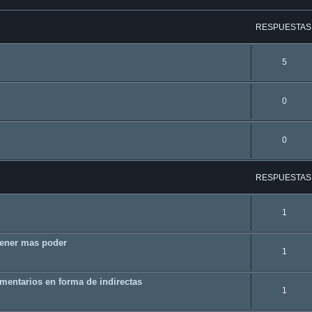
RESPUESTAS
5
0
0
RESPUESTAS
1
tener mas poder
1
omentarios en forma de indirectas
1