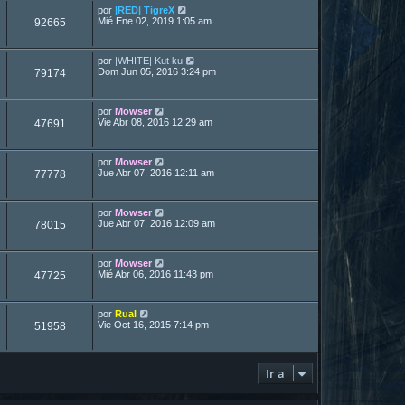
por
|RED| TigreX
Mié Ene 02, 2019 1:05 am
92665
por
|WHITE| Kut ku
Dom Jun 05, 2016 3:24 pm
79174
por
Mowser
Vie Abr 08, 2016 12:29 am
47691
por
Mowser
Jue Abr 07, 2016 12:11 am
77778
por
Mowser
Jue Abr 07, 2016 12:09 am
78015
por
Mowser
Mié Abr 06, 2016 11:43 pm
47725
por
Rual
Vie Oct 16, 2015 7:14 pm
51958
Ir a