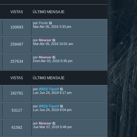
VISTAS
ÚLTIMO MENSAJE
por
Posito
Mar Abr 05, 2016 3:33 pm
100693
por
Mowser
Mar Abr 05, 2016 10:01 am
259497
por
Mowser
Dom Abr 03, 2016 9:35 pm
257634
VISTAS
ÚLTIMO MENSAJE
por
|RED| TigreX
Lun Jun 24, 2019 9:17 pm
182781
por
|RED| TigreX
Lun Jun 24, 2019 9:04 pm
53117
por
Mowser
Jue Mar 07, 2019 5:48 pm
61582