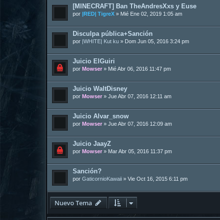
[MINECRAFT] Ban TheAndresXxs y Euse
por
|RED| TigreX
»
Mié Ene 02, 2019 1:05 am
Disculpa pública+Sanción
por
|WHITE| Kut ku
»
Dom Jun 05, 2016 3:24 pm
Juicio ElGuiri
por
Mowser
»
Mié Abr 06, 2016 11:47 pm
Juicio WaltDisney
por
Mowser
»
Jue Abr 07, 2016 12:11 am
Juicio Alvar_snow
por
Mowser
»
Jue Abr 07, 2016 12:09 am
Juicio JaayZ
por
Mowser
»
Mar Abr 05, 2016 11:37 pm
Sanción?
por
GaticornioKawaii
»
Vie Oct 16, 2015 6:11 pm
Nuevo Tema