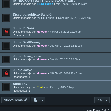
[MINECRAFT] Ban TheAndresXxs y Euse
Último mensaje por
|RED| TigreX
«
Mié Ene 02, 2019 1:05 am
Disculpa pública+Sanción
Último mensaje por
|WHITE| Kut ku
«
Dom Jun 05, 2016 3:24 pm
Juicio ElGuiri
Último mensaje por
Mowser
«
Vie Abr 08, 2016 12:29 am
Respuestas:
1
Juicio WaltDisney
Último mensaje por
Mowser
«
Jue Abr 07, 2016 12:11 am
Juicio Alvar_snow
Último mensaje por
Mowser
«
Jue Abr 07, 2016 12:09 am
Juicio JaayZ
Último mensaje por
Mowser
«
Mié Abr 06, 2016 11:43 pm
Respuestas:
1
Sanción?
Último mensaje por
Rual
«
Vie Oct 16, 2015 7:14 pm
Respuestas:
1
Nuevo Tema
Ir a
10 temas Página
1
de
1