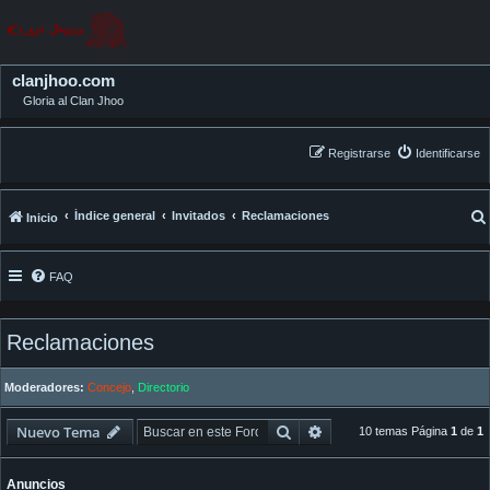
clanjhoo.com
Gloria al Clan Jhoo
Registrarse
Identificarse
Índice general
Invitados
Reclamaciones
Inicio
FAQ
Reclamaciones
Moderadores:
Concejo
,
Directorio
Buscar
Búsqueda avanzada
Nuevo Tema
10 temas Página
1
de
1
Anuncios