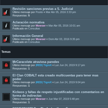
Revisión sanciones previas a S. Judicial
Último mensaje por
Posito
«
Mar Abr 05, 2016 3:33 pm
Respuestas:
5
Aclaración normativa
Último mensaje por
Mowser
«
Mar Abr 05, 2016 10:01 am
Publicado en
Consultas
Información General
Último mensaje por
Mowser
«
Dom Abr 03, 2016 9:35 pm
Publicado en
Consultas
Temas
MrCaracolete atraviesa paredes
Último mensaje por
|RED| TigreX
«
Lun Jun 24, 2019 9:17 pm
Respuestas:
1
El Clan COBALT esta creado multicuentas para tener mas
poder
Último mensaje por
|RED| TigreX
«
Lun Jun 24, 2019 9:04 pm
Respuestas:
1
Kickeos y faltas de respeto injustificadas con comentarios en
forma de indirectas
Último mensaje por
Mowser
«
Jue Mar 07, 2019 5:48 pm
Respuestas:
1