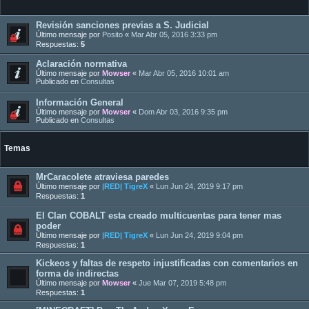
Revisión sanciones previas a S. Judicial
Último mensaje por
Posito
«
Mar Abr 05, 2016 3:33 pm
Respuestas:
5
Aclaración normativa
Último mensaje por
Mowser
«
Mar Abr 05, 2016 10:01 am
Publicado en
Consultas
Información General
Último mensaje por
Mowser
«
Dom Abr 03, 2016 9:35 pm
Publicado en
Consultas
Temas
MrCaracolete atraviesa paredes
Último mensaje por
|RED| TigreX
«
Lun Jun 24, 2019 9:17 pm
Respuestas:
1
El Clan COBALT esta creado multicuentas para tener mas
poder
Último mensaje por
|RED| TigreX
«
Lun Jun 24, 2019 9:04 pm
Respuestas:
1
Kickeos y faltas de respeto injustificadas con comentarios en
forma de indirectas
Último mensaje por
Mowser
«
Jue Mar 07, 2019 5:48 pm
Respuestas:
1