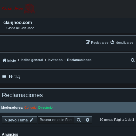
clanjhoo.com
Gloria al Clan Jhoo
Registrarse
Identificarse
Índice general
Invitados
Reclamaciones
Inicio
FAQ
Reclamaciones
Moderadores:
Concejo
,
Directorio
Buscar
Búsqueda avanzada
Nuevo Tema
10 temas Página
1
de
1
Anuncios