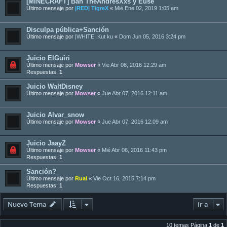
[MINECRAFT] Ban TheAndresXxs y Euse
Último mensaje por
|RED| TigreX
«
Mié Ene 02, 2019 1:05 am
Disculpa pública+Sanción
Último mensaje por
|WHITE| Kut ku
«
Dom Jun 05, 2016 3:24 pm
Juicio ElGuiri
Último mensaje por
Mowser
«
Vie Abr 08, 2016 12:29 am
Respuestas:
1
Juicio WaltDisney
Último mensaje por
Mowser
«
Jue Abr 07, 2016 12:11 am
Juicio Alvar_snow
Último mensaje por
Mowser
«
Jue Abr 07, 2016 12:09 am
Juicio JaayZ
Último mensaje por
Mowser
«
Mié Abr 06, 2016 11:43 pm
Respuestas:
1
Sanción?
Último mensaje por
Rual
«
Vie Oct 16, 2015 7:14 pm
Respuestas:
1
Nuevo Tema
Ir a
10 temas Página
1
de
1