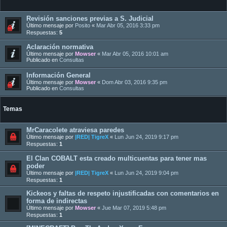
Revisión sanciones previas a S. Judicial
Último mensaje por
Posito
«
Mar Abr 05, 2016 3:33 pm
Respuestas:
5
Aclaración normativa
Último mensaje por
Mowser
«
Mar Abr 05, 2016 10:01 am
Publicado en
Consultas
Información General
Último mensaje por
Mowser
«
Dom Abr 03, 2016 9:35 pm
Publicado en
Consultas
Temas
MrCaracolete atraviesa paredes
Último mensaje por
|RED| TigreX
«
Lun Jun 24, 2019 9:17 pm
Respuestas:
1
El Clan COBALT esta creado multicuentas para tener mas
poder
Último mensaje por
|RED| TigreX
«
Lun Jun 24, 2019 9:04 pm
Respuestas:
1
Kickeos y faltas de respeto injustificadas con comentarios en
forma de indirectas
Último mensaje por
Mowser
«
Jue Mar 07, 2019 5:48 pm
Respuestas:
1