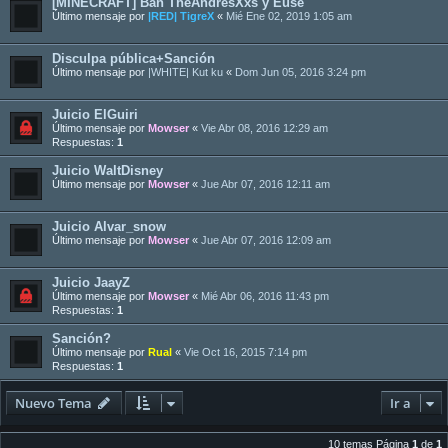
[MINECRAFT] Ban TheAndresXxs y Euse
Último mensaje por
|RED| TigreX
«
Mié Ene 02, 2019 1:05 am
Disculpa pública+Sanción
Último mensaje por
|WHITE| Kut ku
«
Dom Jun 05, 2016 3:24 pm
Juicio ElGuiri
Último mensaje por
Mowser
«
Vie Abr 08, 2016 12:29 am
Respuestas:
1
Juicio WaltDisney
Último mensaje por
Mowser
«
Jue Abr 07, 2016 12:11 am
Juicio Alvar_snow
Último mensaje por
Mowser
«
Jue Abr 07, 2016 12:09 am
Juicio JaayZ
Último mensaje por
Mowser
«
Mié Abr 06, 2016 11:43 pm
Respuestas:
1
Sanción?
Último mensaje por
Rual
«
Vie Oct 16, 2015 7:14 pm
Respuestas:
1
Nuevo Tema
Ir a
10 temas Página
1
de
1