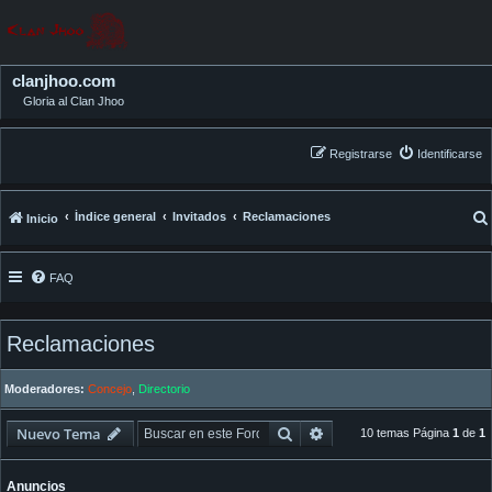
clanjhoo.com
Gloria al Clan Jhoo
Registrarse
Identificarse
Índice general
Invitados
Reclamaciones
Inicio
FAQ
Reclamaciones
Moderadores:
Concejo
,
Directorio
Buscar
Búsqueda avanzada
Nuevo Tema
10 temas Página
1
de
1
Anuncios