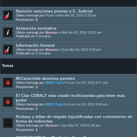
Revisión sanciones previas a S. Judicial
Último mensaje por
Posito
«
Mar Abr 05, 2016 3:33 pm
Respuestas:
5
Aclaración normativa
Último mensaje por
Mowser
«
Mar Abr 05, 2016 10:01 am
Publicado en
Consultas
Información General
Último mensaje por
Mowser
«
Dom Abr 03, 2016 9:35 pm
Publicado en
Consultas
Temas
MrCaracolete atraviesa paredes
Último mensaje por
|RED| TigreX
«
Lun Jun 24, 2019 9:17 pm
Respuestas:
1
El Clan COBALT esta creado multicuentas para tener mas
poder
Último mensaje por
|RED| TigreX
«
Lun Jun 24, 2019 9:04 pm
Respuestas:
1
Kickeos y faltas de respeto injustificadas con comentarios en
forma de indirectas
Último mensaje por
Mowser
«
Jue Mar 07, 2019 5:48 pm
Respuestas:
1