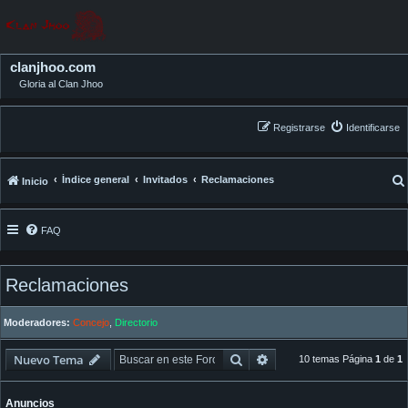
clanjhoo.com
Gloria al Clan Jhoo
Registrarse
Identificarse
Índice general
Invitados
Reclamaciones
Inicio
FAQ
Reclamaciones
Moderadores:
Concejo
,
Directorio
Buscar
Búsqueda avanzada
Nuevo Tema
10 temas Página
1
de
1
Anuncios