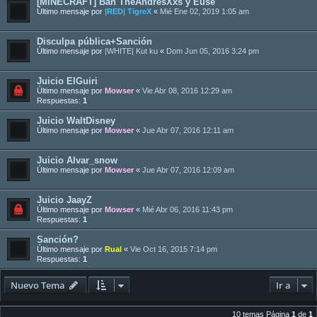
[MINECRAFT] Ban TheAndresXxs y Euse
Último mensaje por
|RED| TigreX
«
Mié Ene 02, 2019 1:05 am
Disculpa pública+Sanción
Último mensaje por
|WHITE| Kut ku
«
Dom Jun 05, 2016 3:24 pm
Juicio ElGuiri
Último mensaje por
Mowser
«
Vie Abr 08, 2016 12:29 am
Respuestas:
1
Juicio WaltDisney
Último mensaje por
Mowser
«
Jue Abr 07, 2016 12:11 am
Juicio Alvar_snow
Último mensaje por
Mowser
«
Jue Abr 07, 2016 12:09 am
Juicio JaayZ
Último mensaje por
Mowser
«
Mié Abr 06, 2016 11:43 pm
Respuestas:
1
Sanción?
Último mensaje por
Rual
«
Vie Oct 16, 2015 7:14 pm
Respuestas:
1
Nuevo Tema
Ir a
10 temas Página
1
de
1