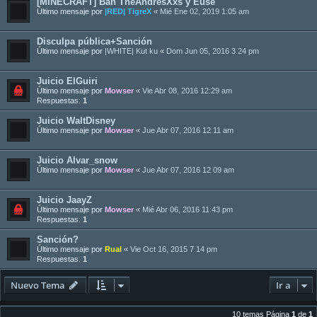
[MINECRAFT] Ban TheAndresXxs y Euse
Último mensaje por
|RED| TigreX
«
Mié Ene 02, 2019 1:05 am
Disculpa pública+Sanción
Último mensaje por
|WHITE| Kut ku
«
Dom Jun 05, 2016 3:24 pm
Juicio ElGuiri
Último mensaje por
Mowser
«
Vie Abr 08, 2016 12:29 am
Respuestas:
1
Juicio WaltDisney
Último mensaje por
Mowser
«
Jue Abr 07, 2016 12:11 am
Juicio Alvar_snow
Último mensaje por
Mowser
«
Jue Abr 07, 2016 12:09 am
Juicio JaayZ
Último mensaje por
Mowser
«
Mié Abr 06, 2016 11:43 pm
Respuestas:
1
Sanción?
Último mensaje por
Rual
«
Vie Oct 16, 2015 7:14 pm
Respuestas:
1
Nuevo Tema
Ir a
10 temas Página
1
de
1