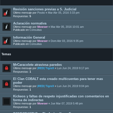
Revisión sanciones previas a S. Judicial
Último mensaje por
Posito
«
Mar Abr 05, 2016 3:33 pm
Respuestas:
5
Aclaración normativa
Último mensaje por
Mowser
«
Mar Abr 05, 2016 10:01 am
Publicado en
Consultas
Información General
Último mensaje por
Mowser
«
Dom Abr 03, 2016 9:35 pm
Publicado en
Consultas
Temas
MrCaracolete atraviesa paredes
Último mensaje por
|RED| TigreX
«
Lun Jun 24, 2019 9:17 pm
Respuestas:
1
El Clan COBALT esta creado multicuentas para tener mas
poder
Último mensaje por
|RED| TigreX
«
Lun Jun 24, 2019 9:04 pm
Respuestas:
1
Kickeos y faltas de respeto injustificadas con comentarios en
forma de indirectas
Último mensaje por
Mowser
«
Jue Mar 07, 2019 5:48 pm
Respuestas:
1