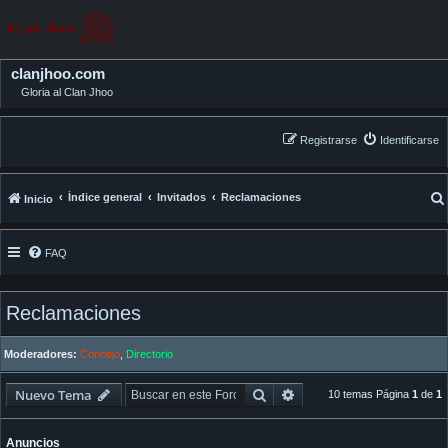
clanjhoo.com
Gloria al Clan Jhoo
Registrarse
Identificarse
Índice general
Invitados
Reclamaciones
Inicio
FAQ
Reclamaciones
Moderadores:
Concejo
,
Directorio
Buscar
Búsqueda avanzada
Nuevo Tema
10 temas Página
1
de
1
Anuncios