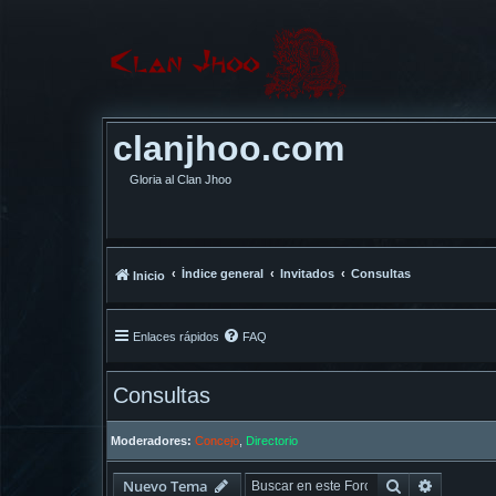
clanjhoo.com
Gloria al Clan Jhoo
Índice general
Invitados
Consultas
Inicio
Enlaces rápidos
FAQ
Consultas
Moderadores:
Concejo
,
Directorio
Buscar
Búsqued
Nuevo Tema