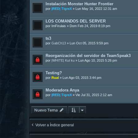
Instalación Monster Hunter Frontier
por
|RED| TigreX
»
Lun May 16, 2022 12:31 am
LOS COMANDOS DEL SERVER
por
ImFirulais
»
Dom Feb 24, 2019 8:19 pm
ts3
por
GabCh13
»
Lun Oct 05, 2015 9:59 pm
Reorganización del servidor de TeamSpeak3
por
|WHITE| Kut ku
»
Lun Ago 10, 2015 5:26 pm
Testing?
por
Rual
»
Lun Ago 03, 2015 3:44 pm
Moderadora Anya
por
|RED| TigreX
»
Vie Jul 31, 2015 2:12 am
Nuevo Tema
Volver a Índice general