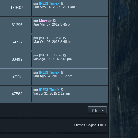
por
|RED| TigreX
Lun May 16, 2022 12:31 am
189407
por
Mowser
Jue Mar 07, 2019 5:45 pm
61396
por
|WHITE| Kut ku
Mar Oct 06, 2015 8:48 pm
59717
por
|WHITE| Kut ku
Mié Ago 12, 2015 2:13 pm
88499
por
|RED| TigreX
Mar Ago 04, 2015 2:12 am
52115
por
|RED| TigreX
Vie Jul 31, 2015 2:12 am
47563
Ir a
7 temas Página
1
de
1