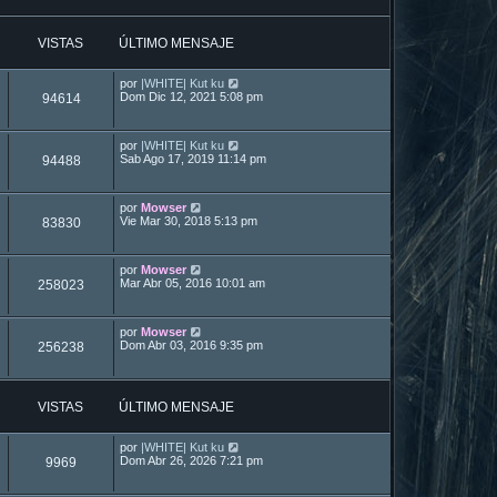
VISTAS
ÚLTIMO MENSAJE
por
|WHITE| Kut ku
Dom Dic 12, 2021 5:08 pm
94614
por
|WHITE| Kut ku
Sab Ago 17, 2019 11:14 pm
94488
por
Mowser
Vie Mar 30, 2018 5:13 pm
83830
por
Mowser
Mar Abr 05, 2016 10:01 am
258023
por
Mowser
Dom Abr 03, 2016 9:35 pm
256238
VISTAS
ÚLTIMO MENSAJE
por
|WHITE| Kut ku
Dom Abr 26, 2026 7:21 pm
9969