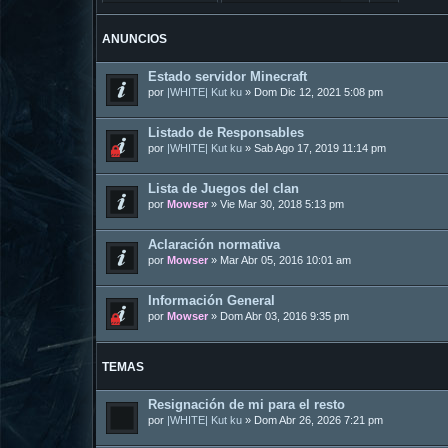
ANUNCIOS
Estado servidor Minecraft
por
|WHITE| Kut ku
»
Dom Dic 12, 2021 5:08 pm
Listado de Responsables
por
|WHITE| Kut ku
»
Sab Ago 17, 2019 11:14 pm
Lista de Juegos del clan
por
Mowser
»
Vie Mar 30, 2018 5:13 pm
Aclaración normativa
por
Mowser
»
Mar Abr 05, 2016 10:01 am
Información General
por
Mowser
»
Dom Abr 03, 2016 9:35 pm
TEMAS
Resignación de mi para el resto
por
|WHITE| Kut ku
»
Dom Abr 26, 2026 7:21 pm