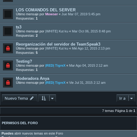
LOS COMANDOS DEL SERVER
Último mensaje por
Mowser
«
Jue Mar 07, 2019 5:45 pm
Respuestas:
1
ts3
Último mensaje por
|WHITE| Kut ku
«
Mar Oct 06, 2015 8:48 pm
Respuestas:
2
Reorganización del servidor de TeamSpeak3
Último mensaje por
|WHITE| Kut ku
«
Mié Ago 12, 2015 2:13 pm
Respuestas:
5
Testing?
Último mensaje por
|RED| TigreX
«
Mar Ago 04, 2015 2:12 am
Respuestas:
1
Moderadora Anya
Último mensaje por
|RED| TigreX
«
Vie Jul 31, 2015 2:12 am
Nuevo Tema
Ir a
7 temas Página
1
de
1
PERMISOS DEL FORO
Puedes
abrir nuevos temas en este Foro