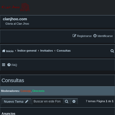
clanjhoo.com
Gloria al Clan Jhoo
Registrarse
Identificarse
Índice general
Invitados
Consultas
Inicio
FAQ
Consultas
Moderadores:
Concejo
,
Directorio
Buscar
Búsqueda avanzada
Nuevo Tema
7 temas Página
1
de
1
Anuncios