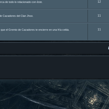
12
ca de todo lo relacionado con éste.
11
de Cazadores del Clan Jhoo.
11
 que el Gremio de Cazadores te encierre en una fría celda.