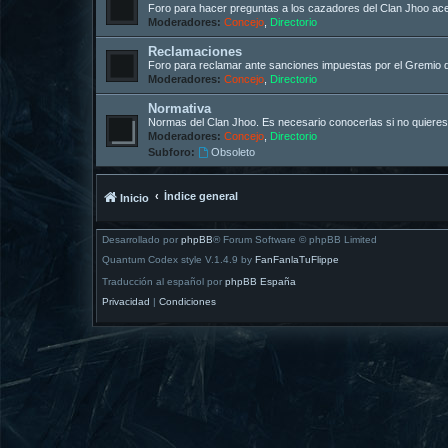
Foro para hacer preguntas a los cazadores del Clan Jhoo acer
Moderadores:
Concejo
,
Directorio
Reclamaciones
Foro para reclamar ante sanciones impuestas por el Gremio 
Moderadores:
Concejo
,
Directorio
Normativa
Normas del Clan Jhoo. Es necesario conocerlas si no quieres
Moderadores:
Concejo
,
Directorio
Subforo:
Obsoleto
Índice general
Inicio
Desarrollado por
phpBB
® Forum Software © phpBB Limited
Quantum Codex style V.1.4.9 by
FanFanlaTuFlippe
Traducción al español por
phpBB España
Privacidad
|
Condiciones