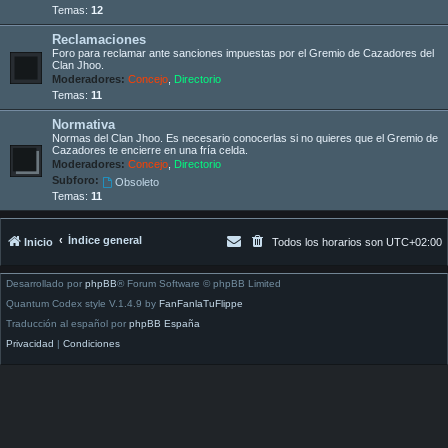
Temas:
12
Reclamaciones
Foro para reclamar ante sanciones impuestas por el Gremio de Cazadores del
Clan Jhoo.
Moderadores:
Concejo
,
Directorio
Temas:
11
Normativa
Normas del Clan Jhoo. Es necesario conocerlas si no quieres que el Gremio de
Cazadores te encierre en una fría celda.
Moderadores:
Concejo
,
Directorio
Subforo:
Obsoleto
Temas:
11
Índice general
Inicio
Todos los horarios son
UTC+02:00
Desarrollado por
phpBB
® Forum Software © phpBB Limited
Quantum Codex style V.1.4.9 by
FanFanlaTuFlippe
Traducción al español por
phpBB España
Privacidad
|
Condiciones