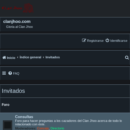
clanjhoo.com
Gloria al Clan Jhoo
Registrarse
Identificarse
Índice general
Invitados
Inicio
FAQ
Invitados
Foro
Consultas
Foro para hacer preguntas a los cazadores del Clan Jhoo acerca de todo lo
relacionado con éste.
Moderadores:
Concejo
,
Directorio