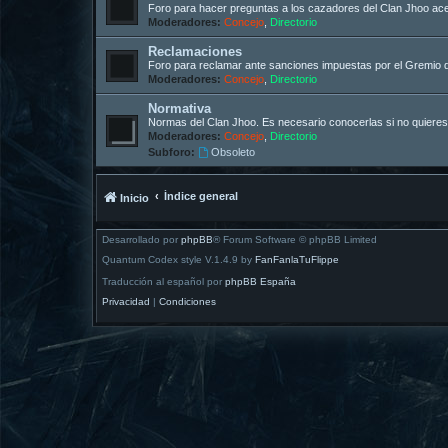
Foro para hacer preguntas a los cazadores del Clan Jhoo acer
Moderadores:
Concejo
,
Directorio
Reclamaciones
Foro para reclamar ante sanciones impuestas por el Gremio 
Moderadores:
Concejo
,
Directorio
Normativa
Normas del Clan Jhoo. Es necesario conocerlas si no quieres
Moderadores:
Concejo
,
Directorio
Subforo:
Obsoleto
Índice general
Inicio
Desarrollado por
phpBB
® Forum Software © phpBB Limited
Quantum Codex style V.1.4.9 by
FanFanlaTuFlippe
Traducción al español por
phpBB España
Privacidad
|
Condiciones