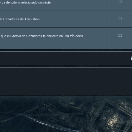
12
ca de todo lo relacionado con éste.
11
de Cazadores del Clan Jhoo.
11
 que el Gremio de Cazadores te encierre en una fría celda.