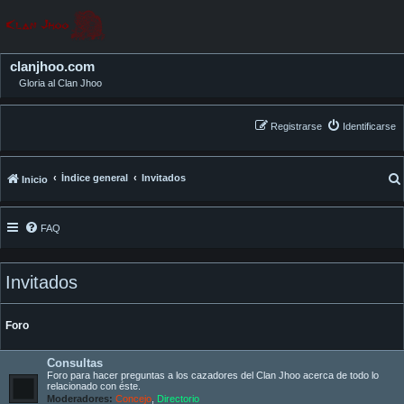
clanjhoo.com
Gloria al Clan Jhoo
Registrarse
Identificarse
Índice general
Invitados
Inicio
FAQ
Invitados
Foro
Consultas
Foro para hacer preguntas a los cazadores del Clan Jhoo acerca de todo lo
relacionado con éste.
Moderadores:
Concejo
,
Directorio