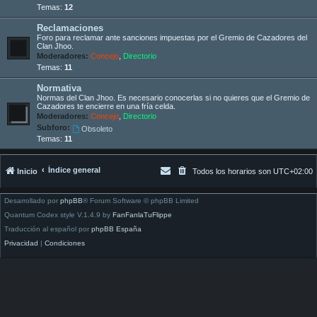
Temas:
12
Reclamaciones
Foro para reclamar ante sanciones impuestas por el Gremio de Cazadores del
Clan Jhoo.
Moderadores:
Concejo
,
Directorio
Temas:
11
Normativa
Normas del Clan Jhoo. Es necesario conocerlas si no quieres que el Gremio de
Cazadores te encierre en una fría celda.
Moderadores:
Concejo
,
Directorio
Subforo:
Obsoleto
Temas:
11
Índice general
Inicio
Todos los horarios son
UTC+02:00
Desarrollado por
phpBB
® Forum Software © phpBB Limited
Quantum Codex style V.1.4.9 by
FanFanlaTuFlippe
Traducción al español por
phpBB España
Privacidad
|
Condiciones