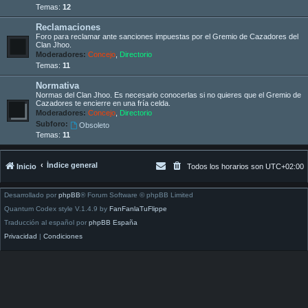
Temas:
12
Reclamaciones
Foro para reclamar ante sanciones impuestas por el Gremio de Cazadores del
Clan Jhoo.
Moderadores:
Concejo
,
Directorio
Temas:
11
Normativa
Normas del Clan Jhoo. Es necesario conocerlas si no quieres que el Gremio de
Cazadores te encierre en una fría celda.
Moderadores:
Concejo
,
Directorio
Subforo:
Obsoleto
Temas:
11
Índice general
Inicio
Todos los horarios son
UTC+02:00
Desarrollado por
phpBB
® Forum Software © phpBB Limited
Quantum Codex style V.1.4.9 by
FanFanlaTuFlippe
Traducción al español por
phpBB España
Privacidad
|
Condiciones