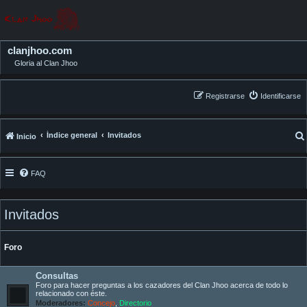
clanjhoo.com
Gloria al Clan Jhoo
Registrarse
Identificarse
Índice general
Invitados
Inicio
FAQ
Invitados
Foro
Consultas
Foro para hacer preguntas a los cazadores del Clan Jhoo acerca de todo lo
relacionado con éste.
Moderadores:
Concejo
,
Directorio