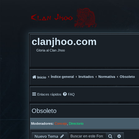
clanjhoo.com
Gloria al Clan Jhoo
Índice general
Invitados
Normativa
Obsoleto
Inicio
Enlaces rápidos
FAQ
Obsoleto
Moderadores:
Concejo
,
Directorio
Buscar
Búsqued
Nuevo Tema