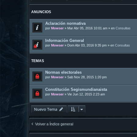
ANUNCIOS
Aclaración normativa
por
Mowser
»
Mar Abr 05, 2016 10:01 am
» en
Consultas
Información General
por
Mowser
»
Dom Abr 03, 2016 9:35 pm
» en
Consultas
TEMAS
Normas electorales
por
Mowser
»
Sab Nov 28, 2015 1:20 pm
Constitución Segismundianaista
por
Mowser
»
Vie Jun 12, 2015 2:23 am
Nuevo Tema
Volver a Índice general