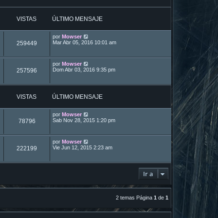
VISTAS
ÚLTIMO MENSAJE
por
Mowser
Mar Abr 05, 2016 10:01 am
259449
por
Mowser
Dom Abr 03, 2016 9:35 pm
257596
VISTAS
ÚLTIMO MENSAJE
por
Mowser
Sab Nov 28, 2015 1:20 pm
78796
por
Mowser
Vie Jun 12, 2015 2:23 am
222199
Ir a
2 temas Página
1
de
1