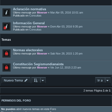
Aclaración normativa
Último mensaje por
Mowser
«
Mar Abr 05, 2016 10:01 am
Publicado en
Consultas
Información General
Último mensaje por
Mowser
«
Dom Abr 03, 2016 9:35 pm
Publicado en
Consultas
Temas
Normas electorales
Último mensaje por
Mowser
«
Sab Nov 28, 2015 1:20 pm
Constitución Segismundianaista
Último mensaje por
Mowser
«
Vie Jun 12, 2015 2:23 am
Nuevo Tema
Ir a
2 temas Página
1
de
1
PERMISOS DEL FORO
No puedes
abrir nuevos temas en este Foro