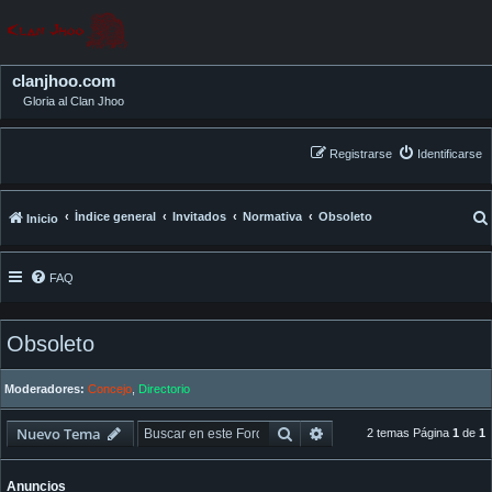
clanjhoo.com
Gloria al Clan Jhoo
Registrarse
Identificarse
Índice general
Invitados
Normativa
Obsoleto
Inicio
FAQ
Obsoleto
Moderadores:
Concejo
,
Directorio
Buscar
Búsqueda avanzada
Nuevo Tema
2 temas Página
1
de
1
Anuncios