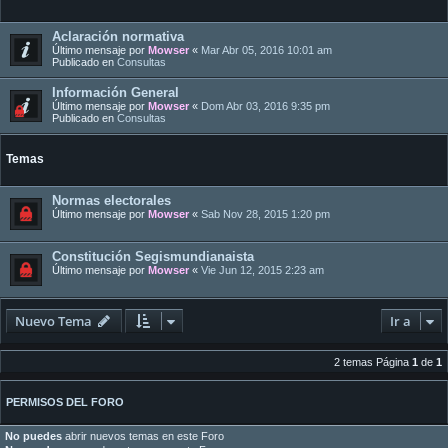
Aclaración normativa
Último mensaje por
Mowser
«
Mar Abr 05, 2016 10:01 am
Publicado en
Consultas
Información General
Último mensaje por
Mowser
«
Dom Abr 03, 2016 9:35 pm
Publicado en
Consultas
Temas
Normas electorales
Último mensaje por
Mowser
«
Sab Nov 28, 2015 1:20 pm
Constitución Segismundianaista
Último mensaje por
Mowser
«
Vie Jun 12, 2015 2:23 am
Nuevo Tema
Ir a
2 temas Página
1
de
1
PERMISOS DEL FORO
No puedes
abrir nuevos temas en este Foro