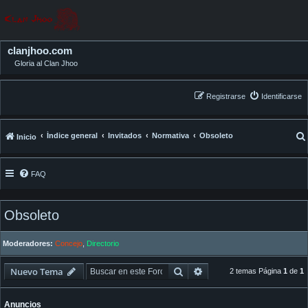
clanjhoo.com
Gloria al Clan Jhoo
Registrarse
Identificarse
Índice general
Invitados
Normativa
Obsoleto
Inicio
FAQ
Obsoleto
Moderadores:
Concejo
,
Directorio
Buscar
Búsqueda avanzada
Nuevo Tema
2 temas Página
1
de
1
Anuncios