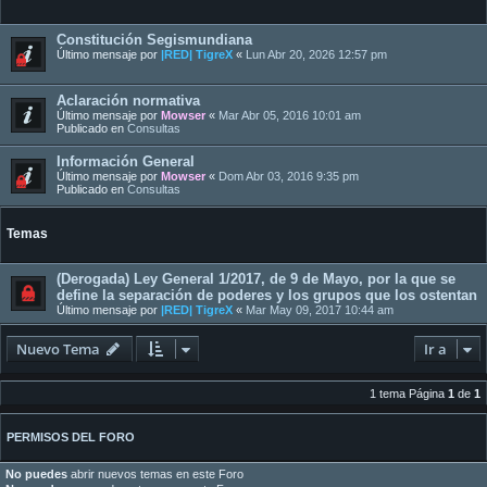
Constitución Segismundiana
Último mensaje por
|RED| TigreX
«
Lun Abr 20, 2026 12:57 pm
Aclaración normativa
Último mensaje por
Mowser
«
Mar Abr 05, 2016 10:01 am
Publicado en
Consultas
Información General
Último mensaje por
Mowser
«
Dom Abr 03, 2016 9:35 pm
Publicado en
Consultas
Temas
(Derogada) Ley General 1/2017, de 9 de Mayo, por la que se
define la separación de poderes y los grupos que los ostentan
Último mensaje por
|RED| TigreX
«
Mar May 09, 2017 10:44 am
Nuevo Tema
Ir a
1 tema Página
1
de
1
PERMISOS DEL FORO
No puedes
abrir nuevos temas en este Foro