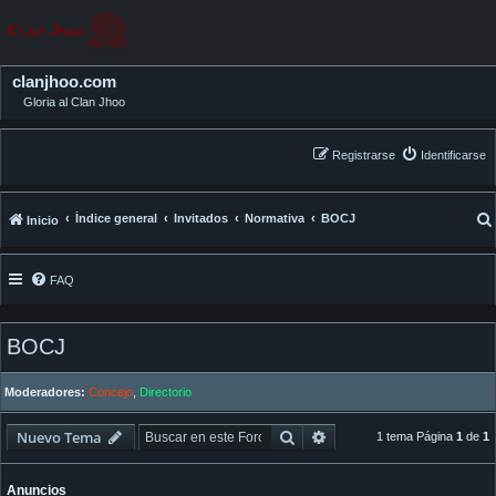
clanjhoo.com
Gloria al Clan Jhoo
Registrarse
Identificarse
Índice general
Invitados
Normativa
BOCJ
Inicio
FAQ
BOCJ
Moderadores:
Concejo
,
Directorio
Buscar
Búsqueda avanzada
Nuevo Tema
1 tema Página
1
de
1
Anuncios